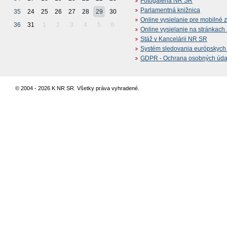
Fotogaléria NR SR
Parlamentná knižnica
35
24
25
26
27
28
29
30
Online vysielanie pre mobilné 
36
31
1
2
3
4
5
6
Online vysielanie na stránkac
Stáž v Kancelárii NR SR
Systém sledovania európskych z
GDPR - Ochrana osobných údajo
© 2004 - 2026 K NR SR. Všetky práva vyhradené.