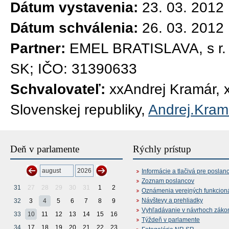
Dátum vystavenia:
23. 03. 2012
Dátum schválenia:
26. 03. 2012
Partner:
EMEL BRATISLAVA, s r. o
SK; IČO: 31390633
Schvalovateľ:
xxAndrej Kramár, 
Slovenskej republiky,
Andrej.Kram
Deň v parlamente
Rýchly prístup
Informácie a tlačivá pre poslan
Zoznam poslancov
31
27
28
29
30
31
1
2
Oznámenia verejných funkcion
Návštevy a prehliadky
32
3
4
5
6
7
8
9
Vyhľadávanie v návrhoch záko
33
10
11
12
13
14
15
16
Týždeň v parlamente
34
17
18
19
20
21
22
23