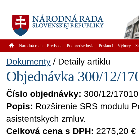
Národná rada
Predseda
Podpredsedovia
Poslanci
Výbory
S
Dokumenty
Detaily artiklu
Objednávka 300/12/170
Číslo objednávky:
300/12/17010
Popis:
Rozšírenie SRS modulu Po
asistentskych zmluv.
Celková cena s DPH:
2275,20 €