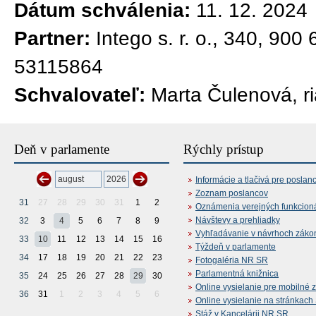
Dátum schválenia:
11. 12. 2024
Partner:
Intego s. r. o., 340, 900
53115864
Schvalovateľ:
Marta Čulenová, ri
Deň v parlamente
Rýchly prístup
Informácie a tlačivá pre poslan
Zoznam poslancov
31
27
28
29
30
31
1
2
Oznámenia verejných funkcion
Návštevy a prehliadky
32
3
4
5
6
7
8
9
Vyhľadávanie v návrhoch záko
33
10
11
12
13
14
15
16
Týždeň v parlamente
34
17
18
19
20
21
22
23
Fotogaléria NR SR
Parlamentná knižnica
35
24
25
26
27
28
29
30
Online vysielanie pre mobilné 
36
31
1
2
3
4
5
6
Online vysielanie na stránkac
Stáž v Kancelárii NR SR