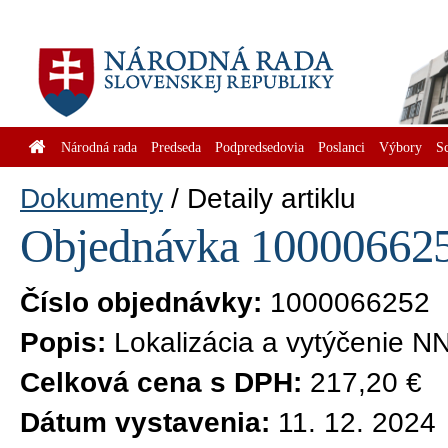
Národná rada
Predseda
Podpredsedovia
Poslanci
Výbory
S
Dokumenty
Detaily artiklu
Objednávka 1000066252
Číslo objednávky:
1000066252
Popis:
Lokalizácia a vytýčenie N
Celková cena s DPH:
217,20 €
Dátum vystavenia:
11. 12. 2024