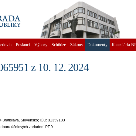
edovia
Poslanci
Výbory
Schôdze
Zákony
Dokumenty
Kancelária N
65951 z 10. 12. 2024
 04 Bratislava, Slovensko; IČO: 31359183
odboru účelových zariadení PT-9