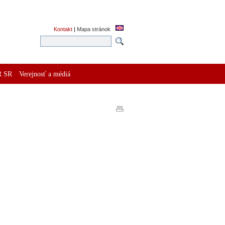
Kontakt
|
Mapa stránok
R SR
Verejnosť a médiá