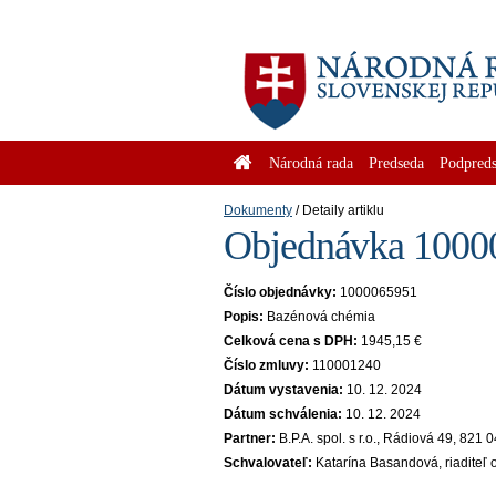
Národná rada
Predseda
Podpreds
Dokumenty
Detaily artiklu
Objednávka 10000
Číslo objednávky:
1000065951
Popis:
Bazénová chémia
Celková cena s DPH:
1945,15 €
Číslo zmluvy:
110001240
Dátum vystavenia:
10. 12. 2024
Dátum schválenia:
10. 12. 2024
Partner:
B.P.A. spol. s r.o., Rádiová 49, 821
Schvalovateľ:
Katarína Basandová, riaditeľ 