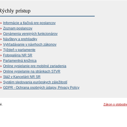
Rýchly prístup
Informácie a tlačivá pre poslancov
Zoznam poslancov
Oznámenia verejných funkcionárov
Návštevy a prehliadky
Vyhľadávanie v návrhoch zákonov
Týždeň v parlamente
Fotogaléria NR SR
Parlamentná knižnica
Online vysielanie pre mobilné zariadenia
Online vysielanie na stránkach STVR
Stáž v Kancelárii NR SR
Systém sledovania európskych záležitostí
GDPR - Ochrana osobných údajov, Privacy Policy
é.
Zákon o slobodn