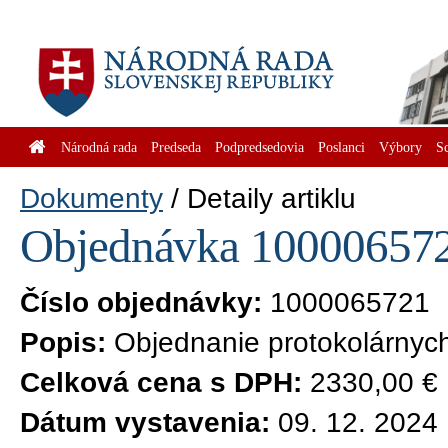
Národná rada
Predseda
Podpredsedovia
Poslanci
Výbory
S
Dokumenty
Detaily artiklu
Objednávka 1000065721
Číslo objednávky:
1000065721
Popis:
Objednanie protokolárnych
Celková cena s DPH:
2330,00 €
Dátum vystavenia:
09. 12. 2024