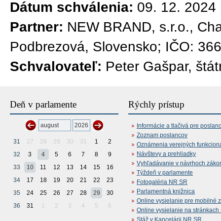
Dátum schválenia:
09. 12. 2024
Partner:
NEW BRAND, s.r.o., Chal
Podbrezová, Slovensko; IČO: 36
Schvalovateľ:
Peter Gašpar, štát
Deň v parlamente
Rýchly prístup
Informácie a tlačivá pre poslan
Zoznam poslancov
31
27
28
29
30
31
1
2
Oznámenia verejných funkcion
Návštevy a prehliadky
32
3
4
5
6
7
8
9
Vyhľadávanie v návrhoch záko
33
10
11
12
13
14
15
16
Týždeň v parlamente
34
17
18
19
20
21
22
23
Fotogaléria NR SR
Parlamentná knižnica
35
24
25
26
27
28
29
30
Online vysielanie pre mobilné 
36
31
1
2
3
4
5
6
Online vysielanie na stránkac
Stáž v Kancelárii NR SR