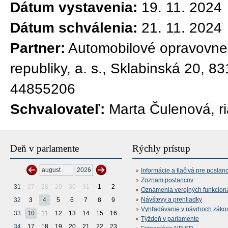
Dátum vystavenia:
19. 11. 2024
Dátum schválenia:
21. 11. 2024
Partner:
Automobilové opravovne 
republiky, a. s., Sklabinská 20, 8
44855206
Schvalovateľ:
Marta Čulenová, ri
Deň v parlamente
Rýchly prístup
Informácie a tlačivá pre poslan
Zoznam poslancov
31
27
28
29
30
31
1
2
Oznámenia verejných funkcion
Návštevy a prehliadky
32
3
4
5
6
7
8
9
Vyhľadávanie v návrhoch záko
33
10
11
12
13
14
15
16
Týždeň v parlamente
34
17
18
19
20
21
22
23