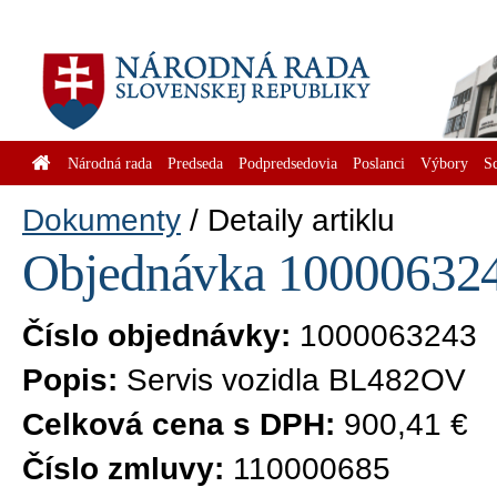
Národná rada
Predseda
Podpredsedovia
Poslanci
Výbory
S
Dokumenty
Detaily artiklu
Objednávka 1000063243
Číslo objednávky:
1000063243
Popis:
Servis vozidla BL482OV
Celková cena s DPH:
900,41 €
Číslo zmluvy:
110000685