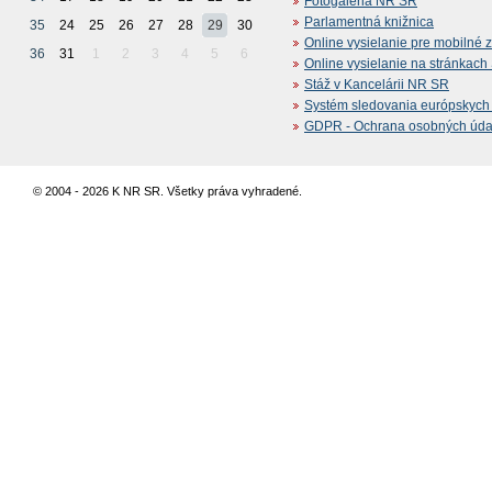
Fotogaléria NR SR
Parlamentná knižnica
35
24
25
26
27
28
29
30
Online vysielanie pre mobilné 
36
31
1
2
3
4
5
6
Online vysielanie na stránkac
Stáž v Kancelárii NR SR
Systém sledovania európskych z
GDPR - Ochrana osobných údajo
© 2004 - 2026 K NR SR. Všetky práva vyhradené.