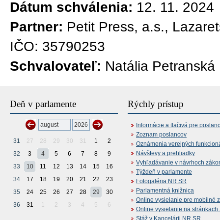
Dátum schválenia:
12. 11. 2024
Partner:
Petit Press, a.s., Lazare
IČO: 35790253
Schvalovateľ:
Natália Petranská
Deň v parlamente
Rýchly prístup
Informácie a tlačivá pre poslan
Zoznam poslancov
31
27
28
29
30
31
1
2
Oznámenia verejných funkcion
Návštevy a prehliadky
32
3
4
5
6
7
8
9
Vyhľadávanie v návrhoch záko
33
10
11
12
13
14
15
16
Týždeň v parlamente
34
17
18
19
20
21
22
23
Fotogaléria NR SR
Parlamentná knižnica
35
24
25
26
27
28
29
30
Online vysielanie pre mobilné 
36
31
1
2
3
4
5
6
Online vysielanie na stránkac
Stáž v Kancelárii NR SR