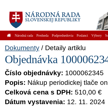
Národná rada
Predseda
Podpredsedovia
Poslanci
Výbory
S
Dokumenty
Detaily artiklu
Objednávka 1000062345
Číslo objednávky:
1000062345
Popis:
Nákup periodickej tlače on
Celková cena s DPH:
510,00 €
Dátum vystavenia:
12. 11. 2024