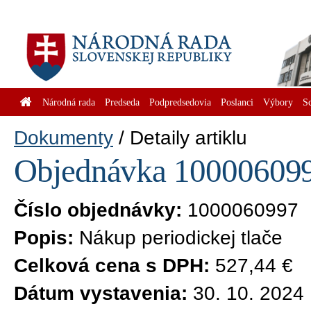
Národná rada
Predseda
Podpredsedovia
Poslanci
Výbory
S
Dokumenty
Detaily artiklu
Objednávka 1000060997
Číslo objednávky:
1000060997
Popis:
Nákup periodickej tlače
Celková cena s DPH:
527,44 €
Dátum vystavenia:
30. 10. 2024