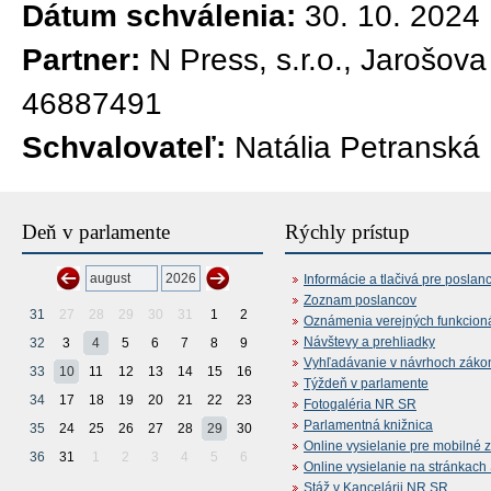
Dátum schválenia:
30. 10. 2024
Partner:
N Press, s.r.o., Jarošov
46887491
Schvalovateľ:
Natália Petranská
Deň v parlamente
Rýchly prístup
Informácie a tlačivá pre poslan
Zoznam poslancov
31
27
28
29
30
31
1
2
Oznámenia verejných funkcion
Návštevy a prehliadky
32
3
4
5
6
7
8
9
Vyhľadávanie v návrhoch záko
33
10
11
12
13
14
15
16
Týždeň v parlamente
34
17
18
19
20
21
22
23
Fotogaléria NR SR
Parlamentná knižnica
35
24
25
26
27
28
29
30
Online vysielanie pre mobilné 
36
31
1
2
3
4
5
6
Online vysielanie na stránkac
Stáž v Kancelárii NR SR