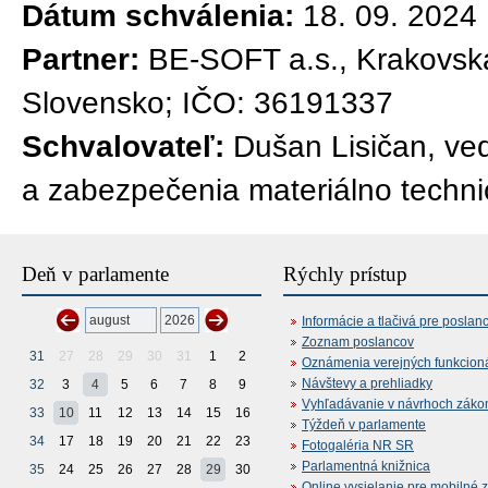
Dátum schválenia:
18. 09. 2024
Partner:
BE-SOFT a.s., Krakovsk
Slovensko; IČO: 36191337
Schvalovateľ:
Dušan Lisičan, ved
a zabezpečenia materiálno techn
Deň v parlamente
Rýchly prístup
Informácie a tlačivá pre poslan
Zoznam poslancov
31
27
28
29
30
31
1
2
Oznámenia verejných funkcion
Návštevy a prehliadky
32
3
4
5
6
7
8
9
Vyhľadávanie v návrhoch záko
33
10
11
12
13
14
15
16
Týždeň v parlamente
34
17
18
19
20
21
22
23
Fotogaléria NR SR
Parlamentná knižnica
35
24
25
26
27
28
29
30
Online vysielanie pre mobilné 