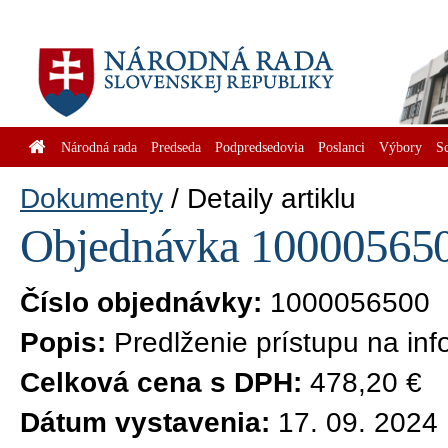
Národná rada
Predseda
Podpredsedovia
Poslanci
Výbory
S
Dokumenty
Detaily artiklu
Objednávka 1000056500
Číslo objednávky:
1000056500
Popis:
Predlženie prístupu na inf
Celková cena s DPH:
478,20 €
Dátum vystavenia:
17. 09. 2024