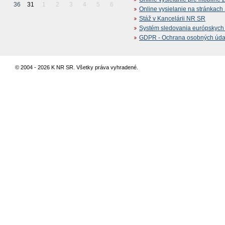
36
31
1
2
3
4
5
6
Online vysielanie na stránkac
Stáž v Kancelárii NR SR
Systém sledovania európskych z
GDPR - Ochrana osobných údajo
© 2004 - 2026 K NR SR. Všetky práva vyhradené.