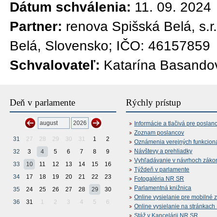
Dátum schválenia:
11. 09. 2024
Partner:
renova Spišská Belá, s.
Belá, Slovensko; IČO: 46157859
Schvalovateľ:
Katarína Basandov
Deň v parlamente
Rýchly prístup
Informácie a tlačivá pre poslan
Zoznam poslancov
31
27
28
29
30
31
1
2
Oznámenia verejných funkcion
Návštevy a prehliadky
32
3
4
5
6
7
8
9
Vyhľadávanie v návrhoch záko
33
10
11
12
13
14
15
16
Týždeň v parlamente
34
17
18
19
20
21
22
23
Fotogaléria NR SR
Parlamentná knižnica
35
24
25
26
27
28
29
30
Online vysielanie pre mobilné 
36
31
1
2
3
4
5
6
Online vysielanie na stránkac
Stáž v Kancelárii NR SR