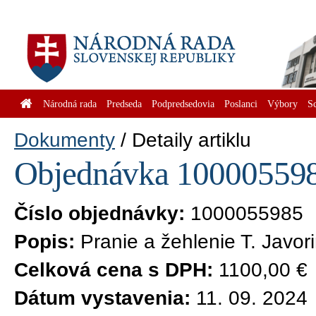
Národná rada
Predseda
Podpredsedovia
Poslanci
Výbory
S
Dokumenty
Detaily artiklu
Objednávka 1000055985
Číslo objednávky:
1000055985
Popis:
Pranie a žehlenie T. Javor
Celková cena s DPH:
1100,00 €
Dátum vystavenia:
11. 09. 2024