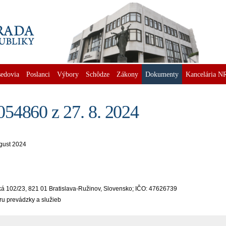
edovia
Poslanci
Výbory
Schôdze
Zákony
Dokumenty
Kancelária N
54860 z 27. 8. 2024
ugust 2024
á 102/23, 821 01 Bratislava-Ružinov, Slovensko; IČO: 47626739
ru prevádzky a služieb