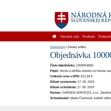
Národná rada
Predseda
Podpreds
Dokumenty
Detaily artiklu
Objednávka 10000
Číslo objednávky:
1000054860
Popis:
Servis a údržba závlahy za mesiac a
Celková cena s DPH:
631,68 €
Dátum vystavenia:
27. 08. 2024
Dátum schválenia:
27. 08. 2024
Partner:
GARDEN SERVICES, s.r.o., Zálužick
Schvalovateľ:
Marta Čulenová, riaditeľ odbo