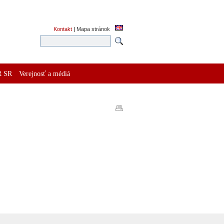
Kontakt
|
Mapa stránok
R SR
Verejnosť a médiá