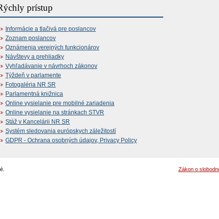
Rýchly prístup
Informácie a tlačivá pre poslancov
Zoznam poslancov
Oznámenia verejných funkcionárov
Návštevy a prehliadky
Vyhľadávanie v návrhoch zákonov
Týždeň v parlamente
Fotogaléria NR SR
Parlamentná knižnica
Online vysielanie pre mobilné zariadenia
Online vysielanie na stránkach STVR
Stáž v Kancelárii NR SR
Systém sledovania európskych záležitostí
GDPR - Ochrana osobných údajov, Privacy Policy
é.
Zákon o slobodn