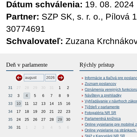
Dátum schválenia:
19. 08. 2024
Partner:
SZP SK, s. r. o., Pílová 
30774691
Schvalovateľ:
Zuzana Krchnáková
Deň v parlamente
Rýchly prístup
Informácie a tlačivá pre poslan
Zoznam poslancov
31
27
28
29
30
31
1
2
Oznámenia verejných funkcion
Návštevy a prehliadky
32
3
4
5
6
7
8
9
Vyhľadávanie v návrhoch záko
33
10
11
12
13
14
15
16
Týždeň v parlamente
34
17
18
19
20
21
22
23
Fotogaléria NR SR
Parlamentná knižnica
35
24
25
26
27
28
29
30
Online vysielanie pre mobilné 
36
31
1
2
3
4
5
6
Online vysielanie na stránkac
Stáž v Kancelárii NR SR