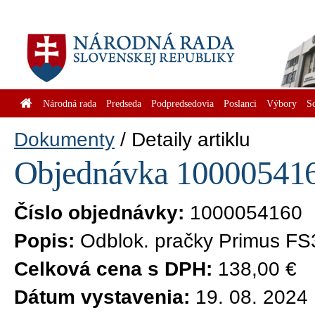
Národná rada
Predseda
Podpredsedovia
Poslanci
Výbory
S
Dokumenty
Detaily artiklu
Objednávka 1000054160
Číslo objednávky:
1000054160
Popis:
Odblok. pračky Primus FS
Celková cena s DPH:
138,00 €
Dátum vystavenia:
19. 08. 2024