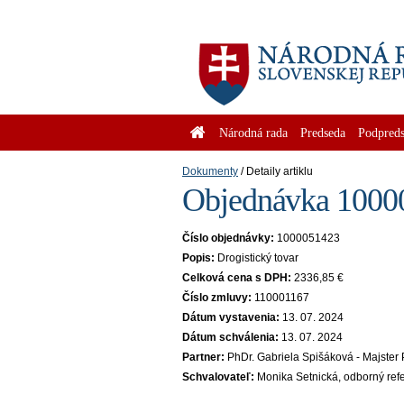
Národná rada
Predseda
Podpreds
Dokumenty
Detaily artiklu
Objednávka 10000
Číslo objednávky:
1000051423
Popis:
Drogistický tovar
Celková cena s DPH:
2336,85 €
Číslo zmluvy:
110001167
Dátum vystavenia:
13. 07. 2024
Dátum schválenia:
13. 07. 2024
Partner:
PhDr. Gabriela Spišáková - Majster 
Schvalovateľ:
Monika Setnická, odborný ref