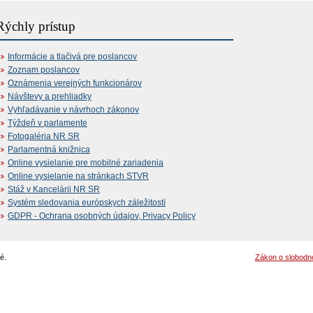
Rýchly prístup
Informácie a tlačivá pre poslancov
Zoznam poslancov
Oznámenia verejných funkcionárov
Návštevy a prehliadky
Vyhľadávanie v návrhoch zákonov
Týždeň v parlamente
Fotogaléria NR SR
Parlamentná knižnica
Online vysielanie pre mobilné zariadenia
Online vysielanie na stránkach STVR
Stáž v Kancelárii NR SR
Systém sledovania európskych záležitostí
GDPR - Ochrana osobných údajov, Privacy Policy
é.
Zákon o slobodn