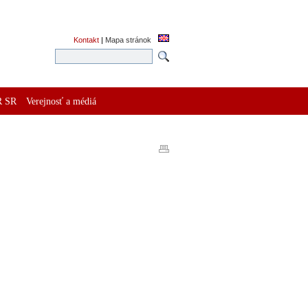
Kontakt
|
Mapa stránok
R SR
Verejnosť a médiá