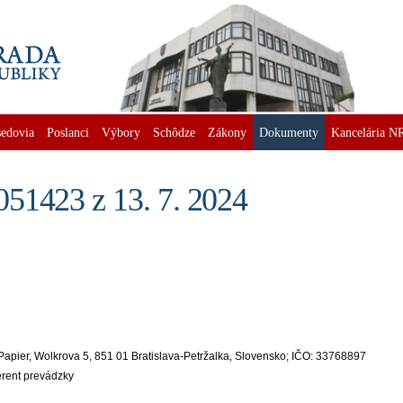
edovia
Poslanci
Výbory
Schôdze
Zákony
Dokumenty
Kancelária N
51423 z 13. 7. 2024
Papier, Wolkrova 5, 851 01 Bratislava-Petržalka, Slovensko; IČO: 33768897
erent prevádzky