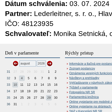
Dátum schválenia:
03. 07. 2024
Partner:
Lederleitner, s. r. o., H
IČO: 48123935
Schvalovateľ:
Monika Setnická, 
Deň v parlamente
Rýchly prístup
Informácie a tlačivá pre poslan
Zoznam poslancov
31
27
28
29
30
31
1
2
Oznámenia verejných funkcion
Návštevy a prehliadky
32
3
4
5
6
7
8
9
Vyhľadávanie v návrhoch záko
33
10
11
12
13
14
15
16
Týždeň v parlamente
34
17
18
19
20
21
22
23
Fotogaléria NR SR
Parlamentná knižnica
35
24
25
26
27
28
29
30
Online vysielanie pre mobilné 
36
31
1
2
3
4
5
6
Online vysielanie na stránkac
Stáž v Kancelárii NR SR