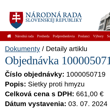
Národná rada
Predseda
Podpredsedovia
Poslanci
Výbory
S
Dokumenty
Detaily artiklu
Objednávka 1000050719
Číslo objednávky:
1000050719
Popis:
Sietky proti hmyzu
Celková cena s DPH:
661,00 €
Dátum vystavenia:
03. 07. 2024