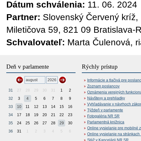
Dátum schválenia:
11. 06. 2024
Partner:
Slovenský Červený kríž,
Miletičova 59, 821 09 Bratislava
Schvalovateľ:
Marta Čulenová, ri
Deň v parlamente
Rýchly prístup
Informácie a tlačivá pre poslan
Zoznam poslancov
31
27
28
29
30
31
1
2
Oznámenia verejných funkcion
Návštevy a prehliadky
32
3
4
5
6
7
8
9
Vyhľadávanie v návrhoch záko
33
10
11
12
13
14
15
16
Týždeň v parlamente
34
17
18
19
20
21
22
23
Fotogaléria NR SR
Parlamentná knižnica
35
24
25
26
27
28
29
30
Online vysielanie pre mobilné 
36
31
1
2
3
4
5
6
Online vysielanie na stránkac
Stáž v Kancelárii NR SR