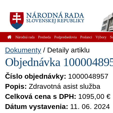
Národná rada
Predseda
Podpredsedovia
Poslanci
Výbory
S
Dokumenty
Detaily artiklu
Objednávka 1000048957
Číslo objednávky:
1000048957
Popis:
Zdravotná asist služba
Celková cena s DPH:
1095,00 €
Dátum vystavenia:
11. 06. 2024