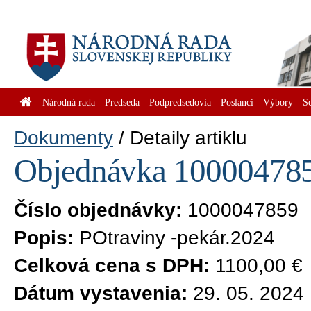
Národná rada
Predseda
Podpredsedovia
Poslanci
Výbory
S
Dokumenty
Detaily artiklu
Objednávka 1000047859
Číslo objednávky:
1000047859
Popis:
POtraviny -pekár.2024
Celková cena s DPH:
1100,00 €
Dátum vystavenia:
29. 05. 2024