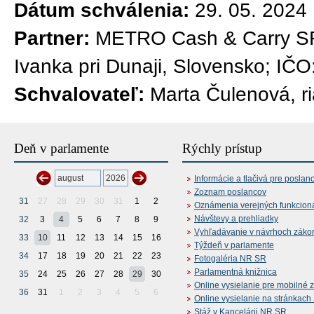
Dátum schválenia:
29. 05. 2024
Partner:
METRO Cash & Carry SR 
Ivanka pri Dunaji, Slovensko; IČ
Schvalovateľ:
Marta Čulenová, ri
Deň v parlamente
Rýchly prístup
Informácie a tlačivá pre poslan
Zoznam poslancov
31
27
28
29
30
31
1
2
Oznámenia verejných funkcion
Návštevy a prehliadky
32
3
4
5
6
7
8
9
Vyhľadávanie v návrhoch záko
33
10
11
12
13
14
15
16
Týždeň v parlamente
34
17
18
19
20
21
22
23
Fotogaléria NR SR
Parlamentná knižnica
35
24
25
26
27
28
29
30
Online vysielanie pre mobilné 
36
31
1
2
3
4
5
6
Online vysielanie na stránkac
Stáž v Kancelárii NR SR