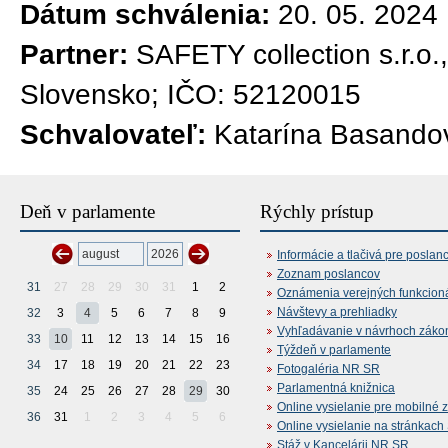
Dátum schválenia:
20. 05. 2024
Partner:
SAFETY collection s.r.o.
Slovensko; IČO: 52120015
Schvalovateľ:
Katarína Basandov
Deň v parlamente
Rýchly prístup
Informácie a tlačivá pre poslan
Zoznam poslancov
31
27
28
29
30
31
1
2
Oznámenia verejných funkcion
Návštevy a prehliadky
32
3
4
5
6
7
8
9
Vyhľadávanie v návrhoch záko
33
10
11
12
13
14
15
16
Týždeň v parlamente
34
17
18
19
20
21
22
23
Fotogaléria NR SR
Parlamentná knižnica
35
24
25
26
27
28
29
30
Online vysielanie pre mobilné 
36
31
1
2
3
4
5
6
Online vysielanie na stránkac
Stáž v Kancelárii NR SR