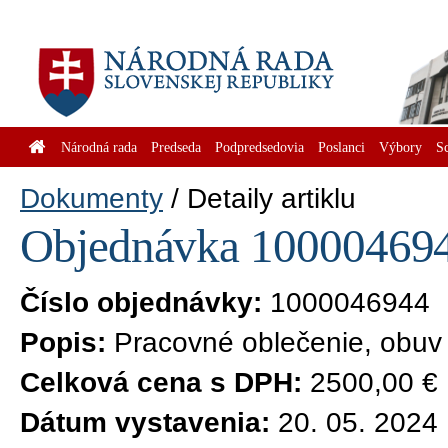
Národná rada
Predseda
Podpredsedovia
Poslanci
Výbory
S
Dokumenty
Detaily artiklu
Objednávka 1000046944
Číslo objednávky:
1000046944
Popis:
Pracovné oblečenie, obuv
Celková cena s DPH:
2500,00 €
Dátum vystavenia:
20. 05. 2024