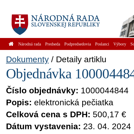
Národná rada
Predseda
Podpredsedovia
Poslanci
Výbory
S
Dokumenty
Detaily artiklu
Objednávka 1000044844
Číslo objednávky:
1000044844
Popis:
elektronická pečiatka
Celková cena s DPH:
500,17 €
Dátum vystavenia:
23. 04. 2024