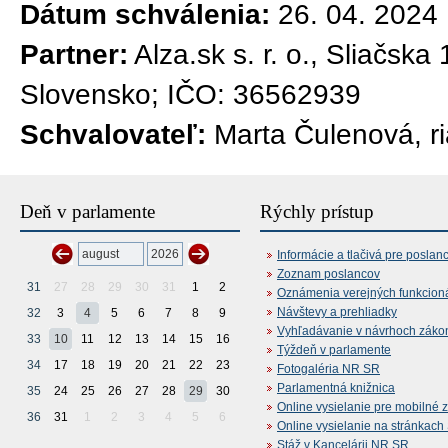
Dátum schválenia:
26. 04. 2024
Partner:
Alza.sk s. r. o., Sliačsk
Slovensko; IČO: 36562939
Schvalovateľ:
Marta Čulenová, ri
Deň v parlamente
Rýchly prístup
Informácie a tlačivá pre poslan
Zoznam poslancov
31
27
28
29
30
31
1
2
Oznámenia verejných funkcion
Návštevy a prehliadky
32
3
4
5
6
7
8
9
Vyhľadávanie v návrhoch záko
33
10
11
12
13
14
15
16
Týždeň v parlamente
34
17
18
19
20
21
22
23
Fotogaléria NR SR
Parlamentná knižnica
35
24
25
26
27
28
29
30
Online vysielanie pre mobilné 
36
31
1
2
3
4
5
6
Online vysielanie na stránkac
Stáž v Kancelárii NR SR