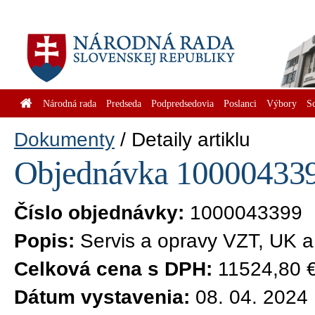
Národná rada
Predseda
Podpredsedovia
Poslanci
Výbory
S
Dokumenty
Detaily artiklu
Objednávka 1000043399
Číslo objednávky:
1000043399
Popis:
Servis a opravy VZT, UK a
Celková cena s DPH:
11524,80 
Dátum vystavenia:
08. 04. 2024