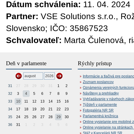
Dátum schválenia:
11. 04. 2024
Partner:
VSE Solutions s.r.o., Ro
Slovensko; IČO: 35867523
Schvalovateľ:
Marta Čulenová, ri
Deň v parlamente
Rýchly prístup
Informácie a tlačivá pre poslan
Zoznam poslancov
31
27
28
29
30
31
1
2
Oznámenia verejných funkcion
Návštevy a prehliadky
32
3
4
5
6
7
8
9
Vyhľadávanie v návrhoch záko
33
10
11
12
13
14
15
16
Týždeň v parlamente
34
17
18
19
20
21
22
23
Fotogaléria NR SR
Parlamentná knižnica
35
24
25
26
27
28
29
30
Online vysielanie pre mobilné 
36
31
1
2
3
4
5
6
Online vysielanie na stránkac
Stáž v Kancelárii NR SR