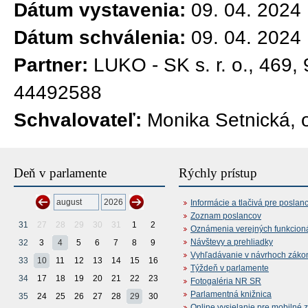
Dátum vystavenia:
09. 04. 2024
Dátum schválenia:
09. 04. 2024
Partner:
LUKO - SK s. r. o., 469
44492588
Schvalovateľ:
Monika Setnická, 
Deň v parlamente
Rýchly prístup
Informácie a tlačivá pre poslan
Zoznam poslancov
31
27
28
29
30
31
1
2
Oznámenia verejných funkcion
Návštevy a prehliadky
32
3
4
5
6
7
8
9
Vyhľadávanie v návrhoch záko
33
10
11
12
13
14
15
16
Týždeň v parlamente
34
17
18
19
20
21
22
23
Fotogaléria NR SR
Parlamentná knižnica
35
24
25
26
27
28
29
30
Online vysielanie pre mobilné 