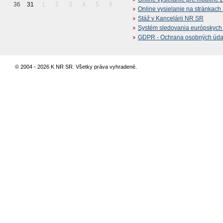
36
31
1
2
3
4
5
6
Online vysielanie na stránkac
Stáž v Kancelárii NR SR
Systém sledovania európskych z
GDPR - Ochrana osobných údajo
© 2004 - 2026 K NR SR. Všetky práva vyhradené.