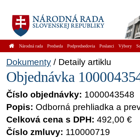
Národná rada
Predseda
Podpredsedovia
Poslanci
Výbory
S
Dokumenty
Detaily artiklu
Objednávka 1000043548
Číslo objednávky:
1000043548
Popis:
Odborná prehliadka a pre
Celková cena s DPH:
492,00 €
Číslo zmluvy:
110000719