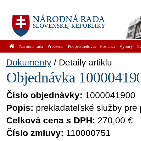
Národná rada
Predseda
Podpredsedovia
Poslanci
Výbory
S
Dokumenty
Detaily artiklu
Objednávka 1000041900
Číslo objednávky:
1000041900
Popis:
prekladateľské služby pre
Celková cena s DPH:
270,00 €
Číslo zmluvy:
110000751