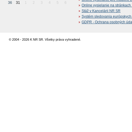
36
31
1
2
3
4
5
6
Online vysielanie na stránkac
Stáž v Kancelárii NR SR
Systém sledovania európskych z
GDPR - Ochrana osobných údajo
© 2004 - 2026 K NR SR. Všetky práva vyhradené.