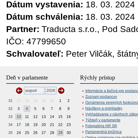
Dátum vystavenia:
18. 03. 2024
Dátum schválenia:
18. 03. 2024
Partner:
Traducta s.r.o., Pod Sad
IČO: 47799650
Schvalovateľ:
Peter Vilčák, štát
Deň v parlamente
Rýchly prístup
Informácie a tlačivá pre poslan
Zoznam poslancov
31
27
28
29
30
31
1
2
Oznámenia verejných funkcion
Návštevy a prehliadky
32
3
4
5
6
7
8
9
Vyhľadávanie v návrhoch záko
33
10
11
12
13
14
15
16
Týždeň v parlamente
34
17
18
19
20
21
22
23
Fotogaléria NR SR
Parlamentná knižnica
35
24
25
26
27
28
29
30
Online vysielanie pre mobilné 