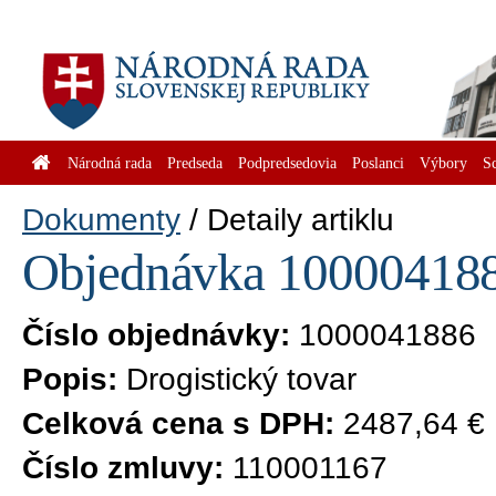
Národná rada
Predseda
Podpredsedovia
Poslanci
Výbory
S
Dokumenty
Detaily artiklu
Objednávka 1000041886
Číslo objednávky:
1000041886
Popis:
Drogistický tovar
Celková cena s DPH:
2487,64 €
Číslo zmluvy:
110001167