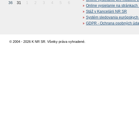
36
31
1
2
3
4
5
6
Online vysielanie na stránkac
Stáž v Kancelárii NR SR
Systém sledovania európskych z
GDPR - Ochrana osobných údajo
© 2004 - 2026 K NR SR. Všetky práva vyhradené.