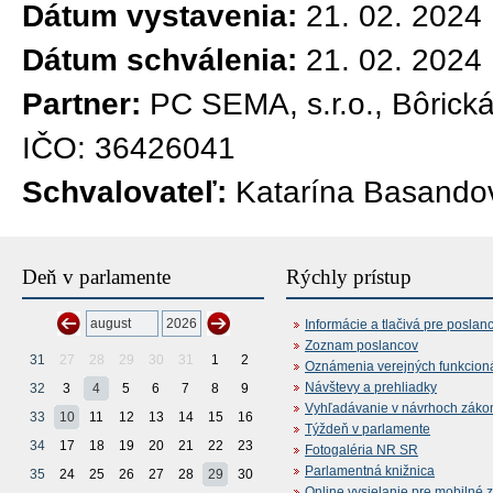
Dátum vystavenia:
21. 02. 2024
Dátum schválenia:
21. 02. 2024
Partner:
PC SEMA, s.r.o., Bôrická
IČO: 36426041
Schvalovateľ:
Katarína Basandov
Deň v parlamente
Rýchly prístup
Informácie a tlačivá pre poslan
Zoznam poslancov
31
27
28
29
30
31
1
2
Oznámenia verejných funkcion
Návštevy a prehliadky
32
3
4
5
6
7
8
9
Vyhľadávanie v návrhoch záko
33
10
11
12
13
14
15
16
Týždeň v parlamente
34
17
18
19
20
21
22
23
Fotogaléria NR SR
Parlamentná knižnica
35
24
25
26
27
28
29
30
Online vysielanie pre mobilné 