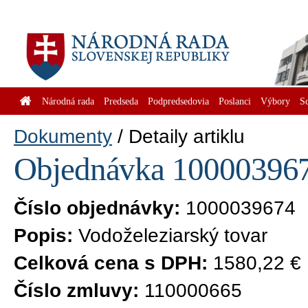
Národná rada
Predseda
Podpredsedovia
Poslanci
Výbory
S
Dokumenty
Detaily artiklu
Objednávka 1000039674
Číslo objednávky:
1000039674
Popis:
Vodoželeziarský tovar
Celková cena s DPH:
1580,22 €
Číslo zmluvy:
110000665