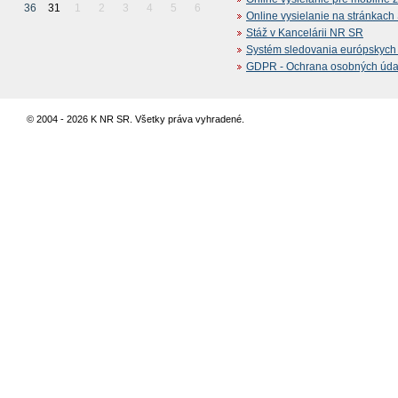
36
31
1
2
3
4
5
6
Online vysielanie na stránkac
Stáž v Kancelárii NR SR
Systém sledovania európskych z
GDPR - Ochrana osobných údajo
© 2004 - 2026 K NR SR. Všetky práva vyhradené.