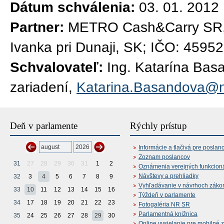
Dátum schválenia:
03. 01. 2012
Partner:
METRO Cash&Carry SR, s
Ivanka pri Dunaji, SK; IČO: 4595
Schvalovateľ:
Ing. Katarína Bas
zariadení,
Katarina.Basandova@n
Deň v parlamente
Rýchly prístup
Informácie a tlačivá pre poslan
Zoznam poslancov
31
27
28
29
30
31
1
2
Oznámenia verejných funkcion
Návštevy a prehliadky
32
3
4
5
6
7
8
9
Vyhľadávanie v návrhoch záko
33
10
11
12
13
14
15
16
Týždeň v parlamente
34
17
18
19
20
21
22
23
Fotogaléria NR SR
Parlamentná knižnica
35
24
25
26
27
28
29
30
Online vysielanie pre mobilné 