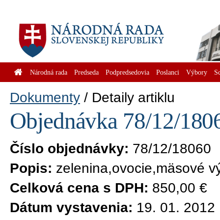
Národná rada
Predseda
Podpredsedovia
Poslanci
Výbory
S
Dokumenty
Detaily artiklu
Objednávka 78/12/1806
Číslo objednávky:
78/12/18060
Popis:
zelenina,ovocie,mäsové vý
Celková cena s DPH:
850,00 €
Dátum vystavenia:
19. 01. 2012