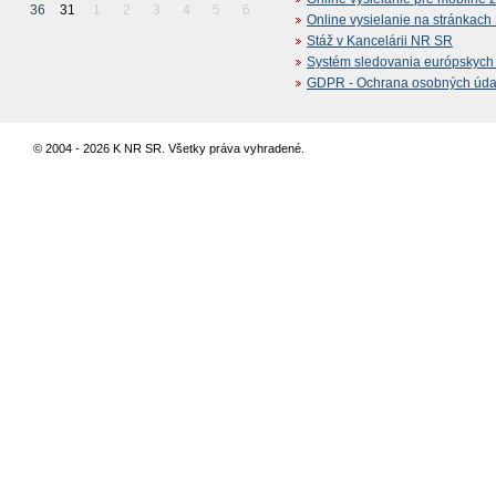
36
31
1
2
3
4
5
6
Online vysielanie na stránkac
Stáž v Kancelárii NR SR
Systém sledovania európskych z
GDPR - Ochrana osobných údajo
© 2004 - 2026 K NR SR. Všetky práva vyhradené.