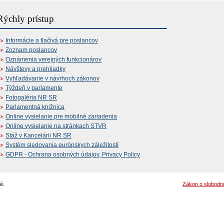
Rýchly prístup
Informácie a tlačivá pre poslancov
Zoznam poslancov
Oznámenia verejných funkcionárov
Návštevy a prehliadky
Vyhľadávanie v návrhoch zákonov
Týždeň v parlamente
Fotogaléria NR SR
Parlamentná knižnica
Online vysielanie pre mobilné zariadenia
Online vysielanie na stránkach STVR
Stáž v Kancelárii NR SR
Systém sledovania európskych záležitostí
GDPR - Ochrana osobných údajov, Privacy Policy
é.
Zákon o slobodn