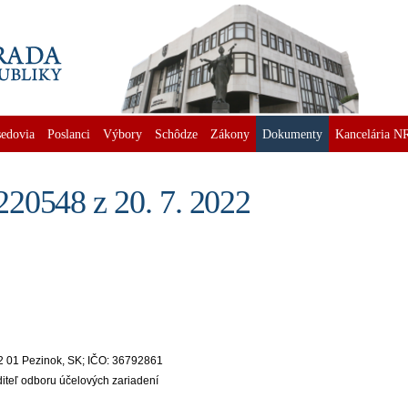
edovia
Poslanci
Výbory
Schôdze
Zákony
Dokumenty
Kancelária N
20548 z 20. 7. 2022
2 01 Pezinok, SK; IČO: 36792861
iteľ odboru účelových zariadení