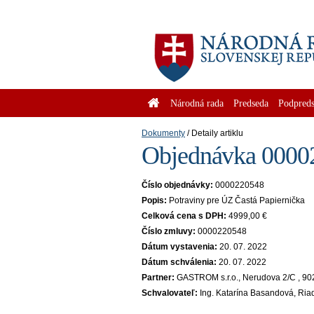
Národná rada
Predseda
Podpreds
Dokumenty
Detaily artiklu
Objednávka 00002
Číslo objednávky:
0000220548
Popis:
Potraviny pre ÚZ Častá Papiernička
Celková cena s DPH:
4999,00 €
Číslo zmluvy:
0000220548
Dátum vystavenia:
20. 07. 2022
Dátum schválenia:
20. 07. 2022
Partner:
GASTROM s.r.o., Nerudova 2/C , 90
Schvalovateľ:
Ing. Katarína Basandová, Riad