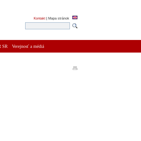
Kontakt
|
Mapa stránok
R SR
Verejnosť a médiá