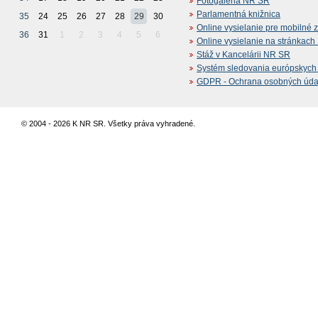
Fotogaléria NR SR
Parlamentná knižnica
35
24
25
26
27
28
29
30
Online vysielanie pre mobilné 
36
31
1
2
3
4
5
6
Online vysielanie na stránkac
Stáž v Kancelárii NR SR
Systém sledovania európskych z
GDPR - Ochrana osobných údajo
© 2004 - 2026 K NR SR. Všetky práva vyhradené.