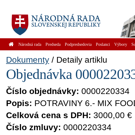
Národná rada
Predseda
Podpredsedovia
Poslanci
Výbory
S
Dokumenty
Detaily artiklu
Objednávka 0000220334
Číslo objednávky:
0000220334
Popis:
POTRAVINY 6.- MIX FOOD
Celková cena s DPH:
3000,00 €
Číslo zmluvy:
0000220334