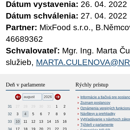
Dátum vystavenia:
26. 04. 2022
Dátum schválenia:
27. 04. 2022
Partner:
MixFood s.r.o., B.Němco
46689362
Schvalovateľ:
Mgr. Ing. Marta Č
služieb,
MARTA.CULENOVA@NR
Deň v parlamente
Rýchly prístup
Informácie a tlačivá pre poslan
Zoznam poslancov
31
27
28
29
30
31
1
2
Oznámenia verejných funkcion
Návštevy a prehliadky
32
3
4
5
6
7
8
9
Vyhľadávanie v návrhoch záko
33
10
11
12
13
14
15
16
Týždeň v parlamente
34
17
18
19
20
21
22
23