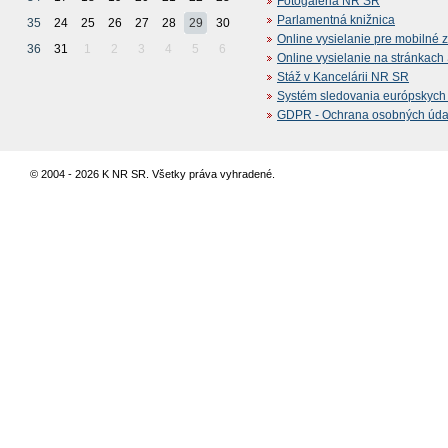
Fotogaléria NR SR
Parlamentná knižnica
35
24
25
26
27
28
29
30
Online vysielanie pre mobilné 
36
31
1
2
3
4
5
6
Online vysielanie na stránkac
Stáž v Kancelárii NR SR
Systém sledovania európskych z
GDPR - Ochrana osobných údajo
© 2004 - 2026 K NR SR. Všetky práva vyhradené.