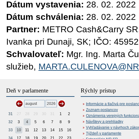
Dátum vystavenia:
28. 02. 2022
Dátum schválenia:
28. 02. 2022
Partner:
METRO Cash&Carry SR, s
Ivanka pri Dunaji, SK; IČO: 4595
Schvalovateľ:
Mgr. Ing. Marta Č
služieb,
MARTA.CULENOVA@NR
Deň v parlamente
Rýchly prístup
Informácie a tlačivá pre poslan
Zoznam poslancov
31
27
28
29
30
31
1
2
Oznámenia verejných funkcion
Návštevy a prehliadky
32
3
4
5
6
7
8
9
Vyhľadávanie v návrhoch záko
33
10
11
12
13
14
15
16
Týždeň v parlamente
34
17
18
19
20
21
22
23