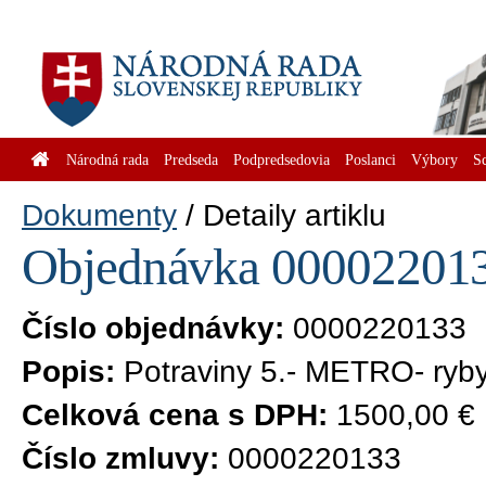
Národná rada
Predseda
Podpredsedovia
Poslanci
Výbory
S
Dokumenty
Detaily artiklu
Objednávka 0000220133
Číslo objednávky:
0000220133
Popis:
Potraviny 5.- METRO- ryb
Celková cena s DPH:
1500,00 €
Číslo zmluvy:
0000220133