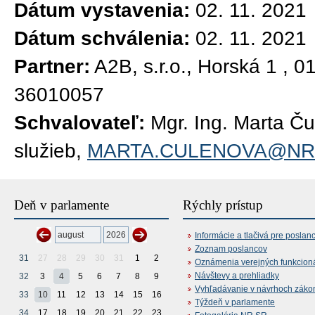
Dátum vystavenia:
02. 11. 2021
Dátum schválenia:
02. 11. 2021
Partner:
A2B, s.r.o., Horská 1 , 
36010057
Schvalovateľ:
Mgr. Ing. Marta Č
služieb,
MARTA.CULENOVA@NR
Deň v parlamente
Rýchly prístup
Informácie a tlačivá pre poslan
Zoznam poslancov
31
27
28
29
30
31
1
2
Oznámenia verejných funkcion
Návštevy a prehliadky
32
3
4
5
6
7
8
9
Vyhľadávanie v návrhoch záko
33
10
11
12
13
14
15
16
Týždeň v parlamente
34
17
18
19
20
21
22
23