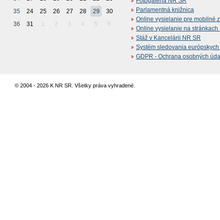
Fotogaléria NR SR
Parlamentná knižnica
35
24
25
26
27
28
29
30
Online vysielanie pre mobilné 
36
31
1
2
3
4
5
6
Online vysielanie na stránkac
Stáž v Kancelárii NR SR
Systém sledovania európskych z
GDPR - Ochrana osobných údajo
© 2004 - 2026 K NR SR. Všetky práva vyhradené.