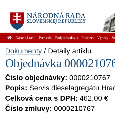
Národná rada
Predseda
Podpredsedovia
Poslanci
Výbory
S
Dokumenty
Detaily artiklu
Objednávka 0000210767
Číslo objednávky:
0000210767
Popis:
Servis dieselagregátu Hra
Celková cena s DPH:
462,00 €
Číslo zmluvy:
0000210767