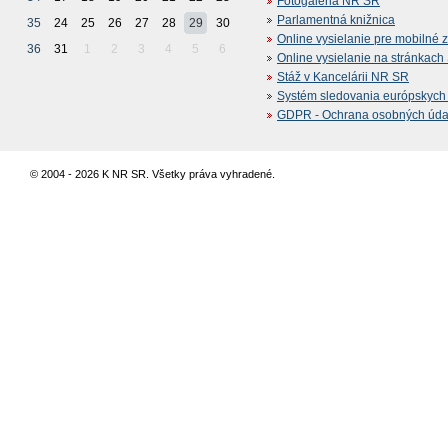
Fotogaléria NR SR
Parlamentná knižnica
35
24
25
26
27
28
29
30
Online vysielanie pre mobilné 
36
31
1
2
3
4
5
6
Online vysielanie na stránkac
Stáž v Kancelárii NR SR
Systém sledovania európskych z
GDPR - Ochrana osobných údajo
© 2004 - 2026 K NR SR. Všetky práva vyhradené.