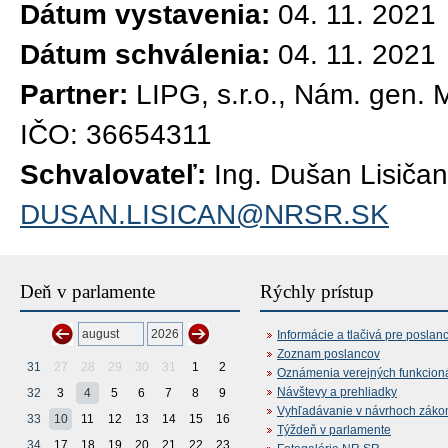
Dátum vystavenia:
04. 11. 2021
Dátum schválenia:
04. 11. 2021
Partner:
LIPG, s.r.o., Nám. gen. 
IČO: 36654311
Schvalovateľ:
Ing. Dušan Lisičan
DUSAN.LISICAN@NRSR.SK
Deň v parlamente
Rýchly prístup
Informácie a tlačivá pre poslan
Zoznam poslancov
31
27
28
29
30
31
1
2
Oznámenia verejných funkcion
Návštevy a prehliadky
32
3
4
5
6
7
8
9
Vyhľadávanie v návrhoch záko
33
10
11
12
13
14
15
16
Týždeň v parlamente
34
17
18
19
20
21
22
23