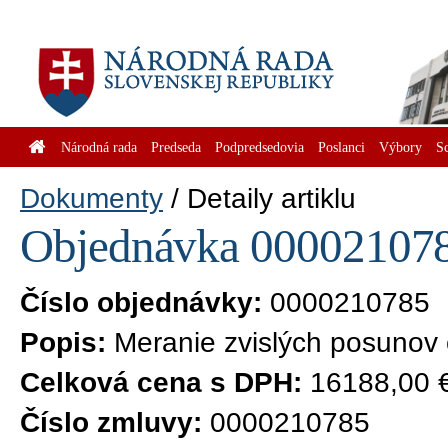
Národná rada
Predseda
Podpredsedovia
Poslanci
Výbory
S
Dokumenty
Detaily artiklu
Objednávka 0000210785
Číslo objednávky:
0000210785
Popis:
Meranie zvislých posunov
Celková cena s DPH:
16188,00 
Číslo zmluvy:
0000210785