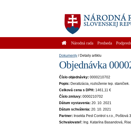
Národná rada
Predseda
Podpreds
Dokumenty
Detaily artiklu
Objednávka 00002
Číslo objednávky:
0000210702
Popis:
Deratizácia, rozloženie lep. staničiek.
Celková cena s DPH:
1461,11 €
Číslo zmluvy:
0000210702
Dátum vystavenia:
20. 10. 2021
Dátum schválenia:
20. 10. 2021
Partner:
Insekta Pest Control s.r.o., Poštov
Schvalovateľ:
Ing. Katarína Basandová, Riad