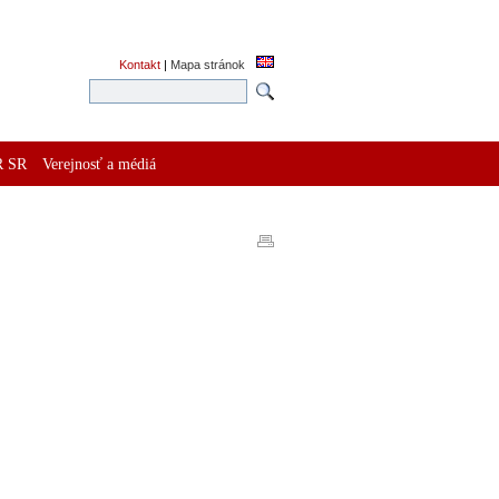
Kontakt
|
Mapa stránok
R SR
Verejnosť a médiá