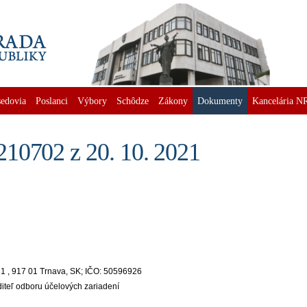
edovia
Poslanci
Výbory
Schôdze
Zákony
Dokumenty
Kancelária N
10702 z 20. 10. 2021
á 31 , 917 01 Trnava, SK; IČO: 50596926
iteľ odboru účelových zariadení