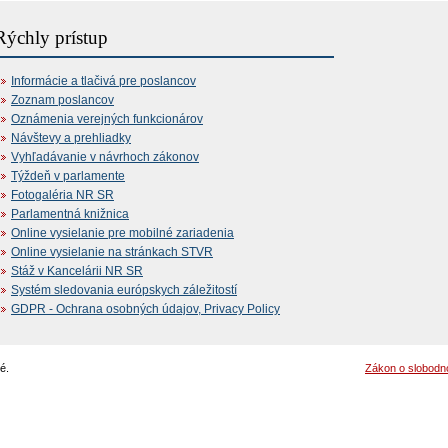
Rýchly prístup
Informácie a tlačivá pre poslancov
Zoznam poslancov
Oznámenia verejných funkcionárov
Návštevy a prehliadky
Vyhľadávanie v návrhoch zákonov
Týždeň v parlamente
Fotogaléria NR SR
Parlamentná knižnica
Online vysielanie pre mobilné zariadenia
Online vysielanie na stránkach STVR
Stáž v Kancelárii NR SR
Systém sledovania európskych záležitostí
GDPR - Ochrana osobných údajov, Privacy Policy
é.
Zákon o slobodn