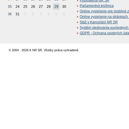
Fotogaléria NR SR
Parlamentná knižnica
35
24
25
26
27
28
29
30
Online vysielanie pre mobilné 
36
31
1
2
3
4
5
6
Online vysielanie na stránkac
Stáž v Kancelárii NR SR
Systém sledovania európskych z
GDPR - Ochrana osobných údajo
© 2004 - 2026 K NR SR. Všetky práva vyhradené.