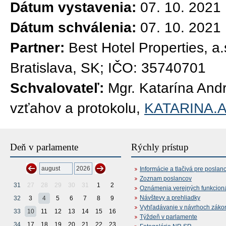
Dátum vystavenia:
07. 10. 2021
Dátum schválenia:
07. 10. 2021
Partner:
Best Hotel Properties, a
Bratislava, SK; IČO: 35740701
Schvalovateľ:
Mgr. Katarína And
vzťahov a protokolu,
KATARINA
Deň v parlamente
Rýchly prístup
Informácie a tlačivá pre poslan
Zoznam poslancov
31
27
28
29
30
31
1
2
Oznámenia verejných funkcion
Návštevy a prehliadky
32
3
4
5
6
7
8
9
Vyhľadávanie v návrhoch záko
33
10
11
12
13
14
15
16
Týždeň v parlamente
34
17
18
19
20
21
22
23