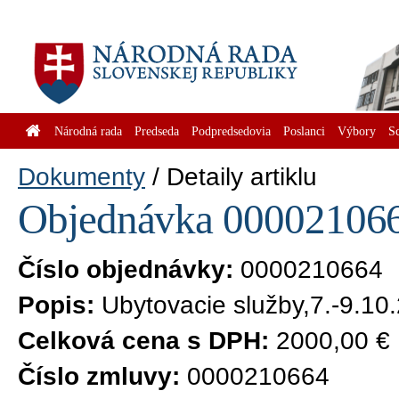
Národná rada
Predseda
Podpredsedovia
Poslanci
Výbory
S
Dokumenty
Detaily artiklu
Objednávka 0000210664
Číslo objednávky:
0000210664
Popis:
Ubytovacie služby,7.-9.10
Celková cena s DPH:
2000,00 €
Číslo zmluvy:
0000210664