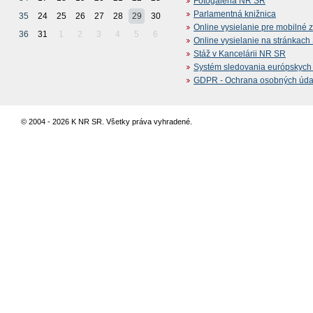
Fotogaléria NR SR
Parlamentná knižnica
35
24
25
26
27
28
29
30
Online vysielanie pre mobilné 
36
31
1
2
3
4
5
6
Online vysielanie na stránkac
Stáž v Kancelárii NR SR
Systém sledovania európskych z
GDPR - Ochrana osobných údajo
© 2004 - 2026 K NR SR. Všetky práva vyhradené.