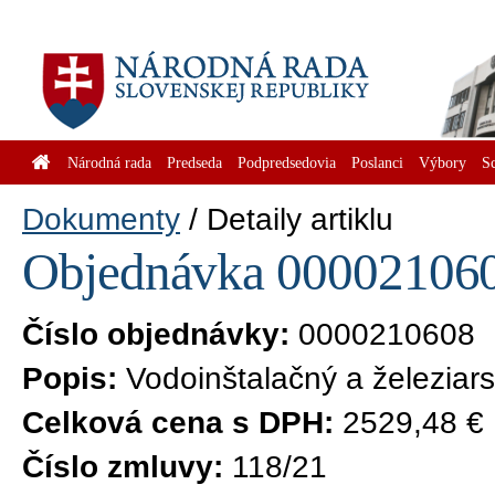
Národná rada
Predseda
Podpredsedovia
Poslanci
Výbory
S
Dokumenty
Detaily artiklu
Objednávka 0000210608
Číslo objednávky:
0000210608
Popis:
Vodoinštalačný a železiars
Celková cena s DPH:
2529,48 €
Číslo zmluvy:
118/21