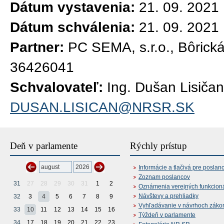
Dátum vystavenia:
21. 09. 2021
Dátum schválenia:
21. 09. 2021
Partner:
PC SEMA, s.r.o., Bôrická
36426041
Schvalovateľ:
Ing. Dušan Lisičan
DUSAN.LISICAN@NRSR.SK
Deň v parlamente
Rýchly prístup
Informácie a tlačivá pre poslan
Zoznam poslancov
31
27
28
29
30
31
1
2
Oznámenia verejných funkcion
Návštevy a prehliadky
32
3
4
5
6
7
8
9
Vyhľadávanie v návrhoch záko
33
10
11
12
13
14
15
16
Týždeň v parlamente
34
17
18
19
20
21
22
23