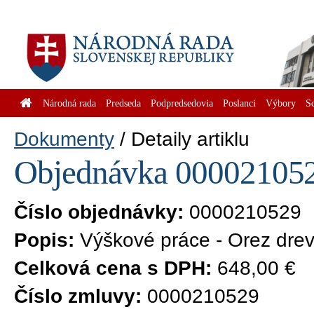
Národná rada
Predseda
Podpredsedovia
Poslanci
Výbory
S
Dokumenty
Detaily artiklu
Objednávka 0000210529
Číslo objednávky:
0000210529
Popis:
Výškové práce - Orez dre
Celková cena s DPH:
648,00 €
Číslo zmluvy:
0000210529