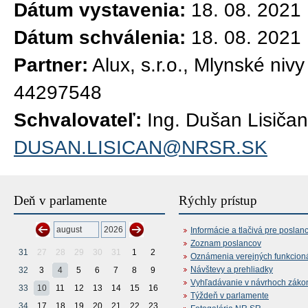
Dátum vystavenia:
18. 08. 2021
Dátum schválenia:
18. 08. 2021
Partner:
Alux, s.r.o., Mlynské niv
44297548
Schvalovateľ:
Ing. Dušan Lisičan
DUSAN.LISICAN@NRSR.SK
Deň v parlamente
Rýchly prístup
Informácie a tlačivá pre poslan
Zoznam poslancov
31
27
28
29
30
31
1
2
Oznámenia verejných funkcion
Návštevy a prehliadky
32
3
4
5
6
7
8
9
Vyhľadávanie v návrhoch záko
33
10
11
12
13
14
15
16
Týždeň v parlamente
34
17
18
19
20
21
22
23