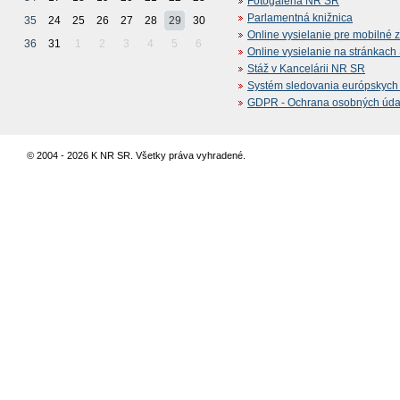
Fotogaléria NR SR
Parlamentná knižnica
35
24
25
26
27
28
29
30
Online vysielanie pre mobilné 
36
31
1
2
3
4
5
6
Online vysielanie na stránkac
Stáž v Kancelárii NR SR
Systém sledovania európskych z
GDPR - Ochrana osobných údajo
© 2004 - 2026 K NR SR. Všetky práva vyhradené.