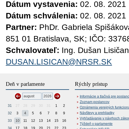
Dátum vystavenia:
02. 08. 2021
Dátum schválenia:
02. 08. 2021
Partner:
PhDr. Gabriela Spišákov
851 01 Bratislava, SK; IČO: 337
Schvalovateľ:
Ing. Dušan Lisičan
DUSAN.LISICAN@NRSR.SK
Deň v parlamente
Rýchly prístup
Informácie a tlačivá pre poslan
Zoznam poslancov
31
27
28
29
30
31
1
2
Oznámenia verejných funkcion
Návštevy a prehliadky
32
3
4
5
6
7
8
9
Vyhľadávanie v návrhoch záko
33
10
11
12
13
14
15
16
Týždeň v parlamente
34
17
18
19
20
21
22
23