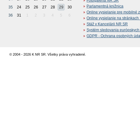
Fotogaléria NR SR
Parlamentná knižnica
35
24
25
26
27
28
29
30
Online vysielanie pre mobilné 
36
31
1
2
3
4
5
6
Online vysielanie na stránkac
Stáž v Kancelárii NR SR
Systém sledovania európskych z
GDPR - Ochrana osobných údajo
© 2004 - 2026 K NR SR. Všetky práva vyhradené.