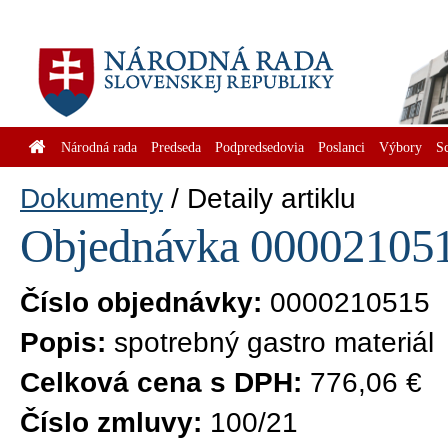
Národná rada
Predseda
Podpredsedovia
Poslanci
Výbory
S
Dokumenty
Detaily artiklu
Objednávka 0000210515
Číslo objednávky:
0000210515
Popis:
spotrebný gastro materiál
Celková cena s DPH:
776,06 €
Číslo zmluvy:
100/21