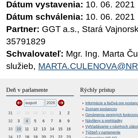
Dátum vystavenia:
10. 06. 2021
Dátum schválenia:
10. 06. 2021
Partner:
GGT a.s., Stará Vajnorsk
35791829
Schvalovateľ:
Mgr. Ing. Marta Č
služieb,
MARTA.CULENOVA@NR
Deň v parlamente
Rýchly prístup
Informácie a tlačivá pre poslan
Zoznam poslancov
31
27
28
29
30
31
1
2
Oznámenia verejných funkcion
Návštevy a prehliadky
32
3
4
5
6
7
8
9
Vyhľadávanie v návrhoch záko
33
10
11
12
13
14
15
16
Týždeň v parlamente
34
17
18
19
20
21
22
23