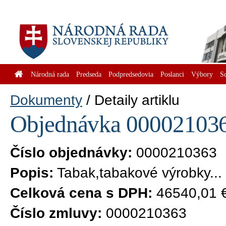
Národná rada
Predseda
Podpredsedovia
Poslanci
Výbory
S
Dokumenty
Detaily artiklu
Objednávka 0000210363
Číslo objednávky:
0000210363
Popis:
Tabak,tabakové výrobky...
Celková cena s DPH:
46540,01 
Číslo zmluvy:
0000210363