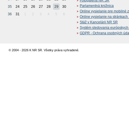
Fotogaléria NR SR
Parlamentná knižnica
35
24
25
26
27
28
29
30
Online vysielanie pre mobilné 
36
31
1
2
3
4
5
6
Online vysielanie na stránkac
Stáž v Kancelárii NR SR
Systém sledovania európskych z
GDPR - Ochrana osobných údajo
© 2004 - 2026 K NR SR. Všetky práva vyhradené.