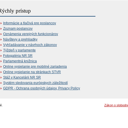
Rýchly prístup
Informácie a tlačivá pre poslancov
Zoznam poslancov
Oznámenia verejných funkcionárov
Návštevy a prehliadky
Vyhľadávanie v návrhoch zákonov
Týždeň v parlamente
Fotogaléria NR SR
Parlamentná knižnica
Online vysielanie pre mobilné zariadenia
Online vysielanie na stránkach STVR
Stáž v Kancelárii NR SR
Systém sledovania európskych záležitostí
GDPR - Ochrana osobných údajov, Privacy Policy
é.
Zákon o slobodn