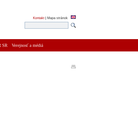
Kontakt
|
Mapa stránok
R SR
Verejnosť a médiá