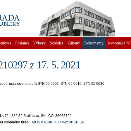
edovia
Poslanci
Výbory
Schôdze
Zákony
Dokumenty
Kancelária N
10297 z 17. 5. 2021
ezpeč. ustanovení podľa STN 05 0601, STN 05 0610, STN 05 0630
a 71 , 832 59 Bratislava, SK; IČO: 36065722
iteľ osobného úradu,
MONIKA.KIKLICOVA@NRSR.SK