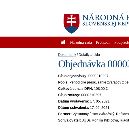
Národná rada
Predseda
Podpreds
Dokumenty
Detaily artiklu
Objednávka 00002
Číslo objednávky:
0000210297
Popis:
Periodické preskúšanie zváračov z b
Celková cena s DPH:
108,00 €
Číslo zmluvy:
0000210297
Dátum vystavenia:
17. 05. 2021
Dátum schválenia:
17. 05. 2021
Partner:
Výskumný ústav zváračský, Račiansk
Schvalovateľ:
JUDr. Monika Kiklicová, Riad