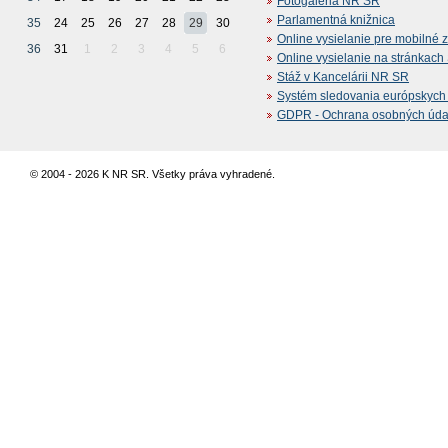
Fotogaléria NR SR
Parlamentná knižnica
35
24
25
26
27
28
29
30
Online vysielanie pre mobilné 
36
31
1
2
3
4
5
6
Online vysielanie na stránkac
Stáž v Kancelárii NR SR
Systém sledovania európskych z
GDPR - Ochrana osobných údajo
© 2004 - 2026 K NR SR. Všetky práva vyhradené.