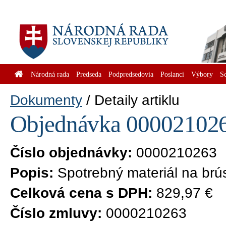
Národná rada
Predseda
Podpredsedovia
Poslanci
Výbory
S
Dokumenty
Detaily artiklu
Objednávka 0000210263
Číslo objednávky:
0000210263
Popis:
Spotrebný materiál na brú
Celková cena s DPH:
829,97 €
Číslo zmluvy:
0000210263