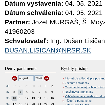
Dátum vystavenia:
04. 05. 2021
Dátum schválenia:
04. 05. 2021
Partner:
Jozef MURGAŠ, Š. Moyze
41960203
Schvalovateľ:
Ing. Dušan Lisičan
DUSAN.LISICAN@NRSR.SK
Deň v parlamente
Rýchly prístup
Informácie a tlačivá pre poslan
Zoznam poslancov
31
27
28
29
30
31
1
2
Oznámenia verejných funkcion
Návštevy a prehliadky
32
3
4
5
6
7
8
9
Vyhľadávanie v návrhoch záko
33
10
11
12
13
14
15
16
Týždeň v parlamente
34
17
18
19
20
21
22
23