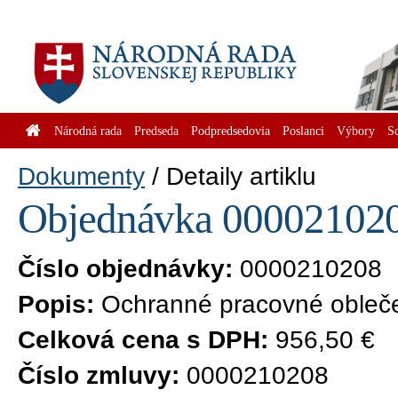
Národná rada
Predseda
Podpredsedovia
Poslanci
Výbory
S
Dokumenty
Detaily artiklu
Objednávka 0000210208
Číslo objednávky:
0000210208
Popis:
Ochranné pracovné obleč
Celková cena s DPH:
956,50 €
Číslo zmluvy:
0000210208