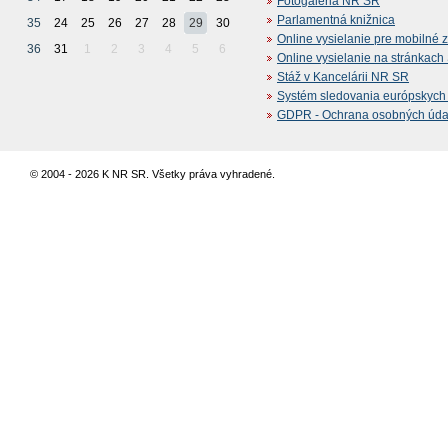
Fotogaléria NR SR
Parlamentná knižnica
35
24
25
26
27
28
29
30
Online vysielanie pre mobilné 
36
31
1
2
3
4
5
6
Online vysielanie na stránkac
Stáž v Kancelárii NR SR
Systém sledovania európskych z
GDPR - Ochrana osobných údajo
© 2004 - 2026 K NR SR. Všetky práva vyhradené.