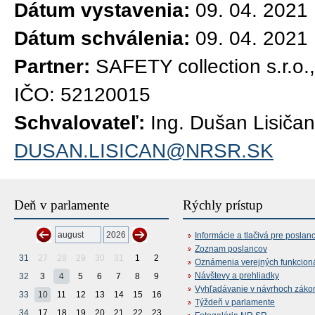
Dátum vystavenia:
09. 04. 2021
Dátum schválenia:
09. 04. 2021
Partner:
SAFETY collection s.r.o.
IČO: 52120015
Schvalovateľ:
Ing. Dušan Lisičan
DUSAN.LISICAN@NRSR.SK
Deň v parlamente
Rýchly prístup
Informácie a tlačivá pre poslan
Zoznam poslancov
31
27
28
29
30
31
1
2
Oznámenia verejných funkcion
Návštevy a prehliadky
32
3
4
5
6
7
8
9
Vyhľadávanie v návrhoch záko
33
10
11
12
13
14
15
16
Týždeň v parlamente
34
17
18
19
20
21
22
23