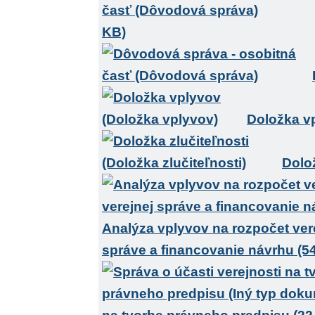
KB)
Doložka v
Dolož
Analýza vplyvov na rozpočet ver
správe a financovanie návrhu (5