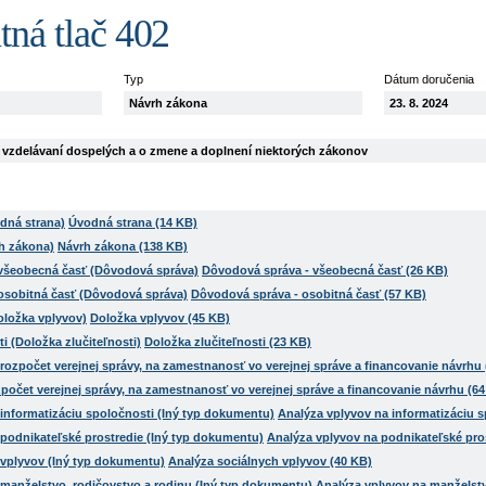
tná tlač 402
Typ
Dátum doručenia
Návrh zákona
23. 8. 2024
 vzdelávaní dospelých a o zmene a doplnení niektorých zákonov
Úvodná strana (14 KB)
Návrh zákona (138 KB)
Dôvodová správa - všeobecná časť (26 KB)
Dôvodová správa - osobitná časť (57 KB)
Doložka vplyvov (45 KB)
Doložka zlučiteľnosti (23 KB)
počet verejnej správy, na zamestnanosť vo verejnej správe a financovanie návrhu (6
Analýza vplyvov na informatizáciu s
Analýza vplyvov na podnikateľské pro
Analýza sociálnych vplyvov (40 KB)
Analýza vplyvov na manželstv