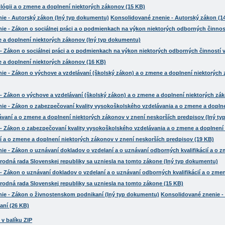
lógii a o zmene a doplnení niektorých zákonov (15 KB)
Konsolidované znenie - Autorský zákon (1
 Zákon o sociálnej práci a o podmienkach na výkon niektorých odborných činností v
e a doplnení niektorých zákonov (16 KB)
- Zákon o výchove a vzdelávaní (školský zákon) a o zmene a doplnení niektorých zá
- Zákon o zabezpečovaní kvality vysokoškolského vzdelávania a o zmene a doplnení z
í a o zmene a doplnení niektorých zákonov v znení neskorších predpisov (19 KB)
 Zákon o uznávaní dokladov o vzdelaní a o uznávaní odborných kvalifikácií a o zme
rodná rada Slovenskej republiky sa uzniesla na tomto zákone (15 KB)
Konsolidované znenie -
aní (26 KB)
v balíku ZIP