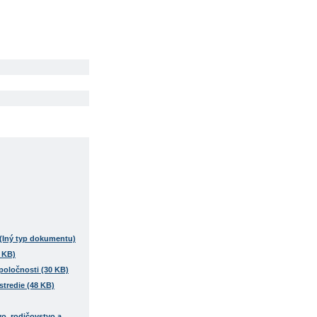
4 KB)
poločnosti (30 KB)
stredie (48 KB)
o, rodičovstvo a