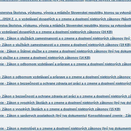
rstva školstva, výskumu, vývoja a mládeže Slovenskej republiky, ktorou sa vykonávaj
z. o vzdelávaní dospelých a o zmene a doplnení niektorých zákonov (24 KB)
- Zákon o službách zamestnanosti a o zmene a doplnení niektorých zákonov (19 KB)
ej službe a o zmene a doplnení niektorých zákonov (14 KB)
- Zákon o odbornom vzdelávaní a príprave a o zmene a doplnení niektorých zákonov
 Zákon o bezpečnosti a ochrane zdravia pri práci a o zmene a doplnení niektorých 
- Zákon o vysokých školách a o zmene a doplnení niektorých zákonov (15 KB)
Konsolidované znenie - Zá