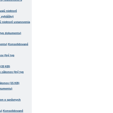
ú niektoré ustanovenia
Konsolidované
 (20 KB)
zákonov (15 KB)
kon o správnych
Konsolidované