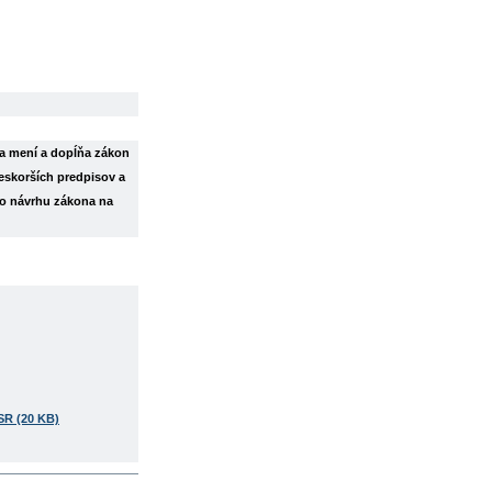
a mení a dopĺňa zákon
neskorších predpisov a
jho návrhu zákona na
SR (20 KB)