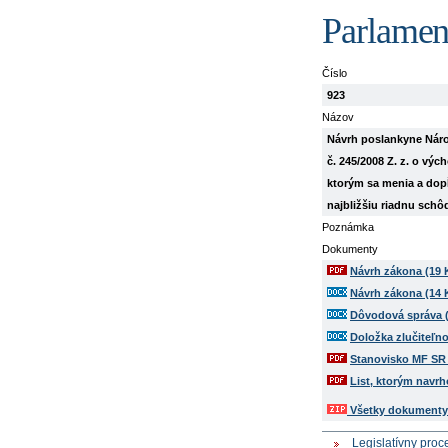
Parlamen
Číslo
923
Názov
Návrh poslankyne Náro
č. 245/2008 Z. z. o vý
ktorým sa menia a dopĺ
najbližšiu riadnu schô
Poznámka
Dokumenty
Návrh zákona (19 
Návrh zákona (14 
Dôvodová správa 
Doložka zlučiteľno
Stanovisko MF SR 
List, ktorým navr
Všetky dokumenty 
Legislatívny proc