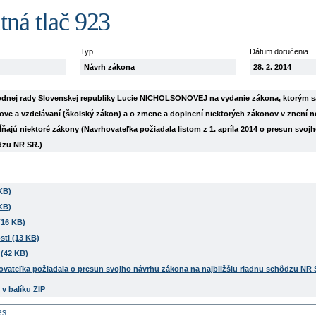
tná tlač 923
Typ
Dátum doručenia
Návrh zákona
28. 2. 2014
dnej rady Slovenskej republiky Lucie NICHOLSONOVEJ na vydanie zákona, ktorým s
chove a vzdelávaní (školský zákon) a o zmene a doplnení niektorých zákonov v znení 
ňajú niektoré zákony (Navrhovateľka požiadala listom z 1. apríla 2014 o presun svo
dzu NR SR.)
KB)
KB)
(16 KB)
sti (13 KB)
(42 KB)
hovateľka požiadala o presun svojho návrhu zákona na najbližšiu riadnu schôdzu NR 
v balíku ZIP
es