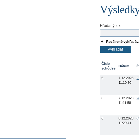
Výsledky
Hľadaný text
Rozšírené vyhľadáv
Číslo
Dátum
Č
schôdze
6
7.12.2023
2
11:10:30
6
7.12.2023
2
11:11:58
6
8.12.2023
6
11:29:41