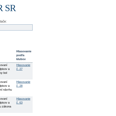
NR SR
tlače:
Hlasovanie
podľa
klubov
covaní
Hlasovanie
dpisov a
č. 27
by bol
covaní
Hlasovanie
dpisov a
č. 28
ení návrhu
covaní
Hlasovanie
dpisov a
č. 63
hu zákona