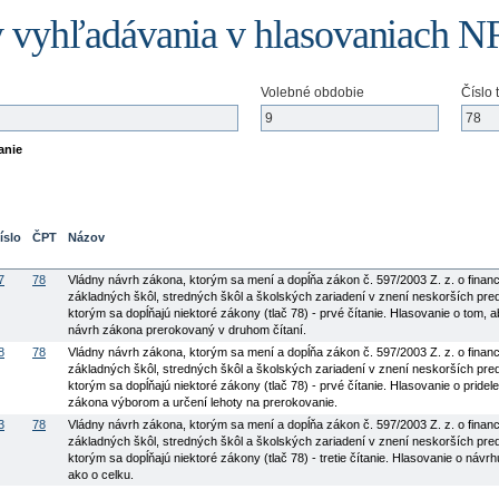
 vyhľadávania v hlasovaniach 
Volebné obdobie
Číslo 
anie
íslo
ČPT
Názov
7
78
Vládny návrh zákona, ktorým sa mení a dopĺňa zákon č. 597/2003 Z. z. o finan
základných škôl, stredných škôl a školských zariadení v znení neskorších pre
ktorým sa dopĺňajú niektoré zákony (tlač 78) - prvé čítanie. Hlasovanie o tom, a
návrh zákona prerokovaný v druhom čítaní.
8
78
Vládny návrh zákona, ktorým sa mení a dopĺňa zákon č. 597/2003 Z. z. o finan
základných škôl, stredných škôl a školských zariadení v znení neskorších pre
ktorým sa dopĺňajú niektoré zákony (tlač 78) - prvé čítanie. Hlasovanie o pridel
zákona výborom a určení lehoty na prerokovanie.
3
78
Vládny návrh zákona, ktorým sa mení a dopĺňa zákon č. 597/2003 Z. z. o finan
základných škôl, stredných škôl a školských zariadení v znení neskorších pre
ktorým sa dopĺňajú niektoré zákony (tlač 78) - tretie čítanie. Hlasovanie o návr
ako o celku.