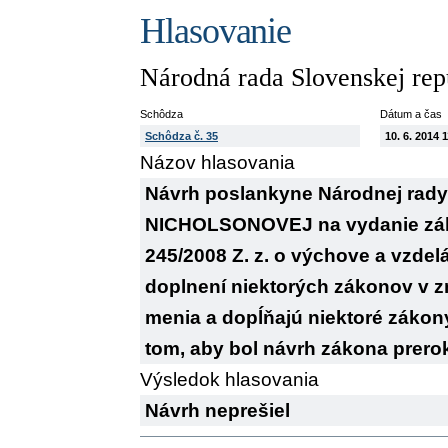
Hlasovanie
Národná rada Slovenskej rep
Schôdza
Dátum a čas
Schôdza č. 35
10. 6. 2014 
Názov hlasovania
Návrh poslankyne Národnej rady 
NICHOLSONOVEJ na vydanie záko
245/2008 Z. z. o výchove a vzdel
doplnení niektorých zákonov v z
menia a dopĺňajú niektoré zákony 
tom, aby bol návrh zákona prero
Výsledok hlasovania
Návrh neprešiel