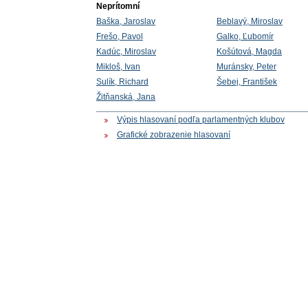
Neprítomní
Baška, Jaroslav
Beblavý, Miroslav
Frešo, Pavol
Galko, Ľubomír
Kadúc, Miroslav
Košútová, Magda
Mikloš, Ivan
Muránsky, Peter
Sulík, Richard
Šebej, František
Žitňanská, Jana
Výpis hlasovaní podľa parlamentných klubov
Grafické zobrazenie hlasovaní