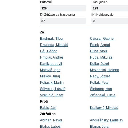
Prítomní
Hlasujúcich
129
129
[?] Zdržalo sa hlasovania
[N] Nehlasovalo
87
0
Za
Bastrnák, Tibor
Csicsai, Gabriel
Dzurinda, Mikuláš
Érsek, Árpád
Gál, Gábor
Hlina, Alojz
Hrnčiar, Andrej
Huba, Mikuláš
Kaník, Ľudovít
Kollár, Jozef
Matovič, Igor
Mezenská, Helena
Miškov, Juraj
Nagy, József
Poliačik, Martin
Pollák, Peter
Sólymos, László
Štefanec, Ivan
Viskupič, Jozef
Žitňanská, Lucia
Proti
Babič, Ján
Krajkovič, Mikuláš
Zdržali sa
Abrhan, Pavol
Andreánsky, Ladislav
Blaha, Ľuboš
Blanár, Juraj