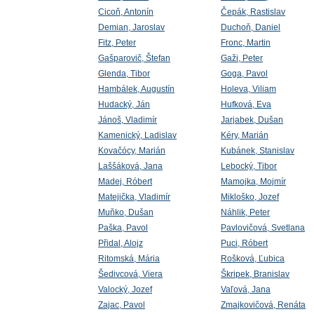
Cicoň, Antonín
Čepák, Rastislav
Demian, Jaroslav
Duchoň, Daniel
Fitz, Peter
Fronc, Martin
Gašparovič, Štefan
Gaži, Peter
Glenda, Tibor
Goga, Pavol
Hambálek, Augustín
Holeva, Viliam
Hudacký, Ján
Hufková, Eva
Jánoš, Vladimír
Jarjabek, Dušan
Kamenický, Ladislav
Kéry, Marián
Kovačócy, Marián
Kubánek, Stanislav
Laššáková, Jana
Lebocký, Tibor
Madej, Róbert
Mamojka, Mojmír
Matejička, Vladimír
Mikloško, Jozef
Muňko, Dušan
Náhlik, Peter
Paška, Pavol
Pavlovičová, Svetlana
Přidal, Alojz
Puci, Róbert
Ritomská, Mária
Rošková, Ľubica
Šedivcová, Viera
Škripek, Branislav
Valocký, Jozef
Vaľová, Jana
Zajac, Pavol
Zmajkovičová, Renáta