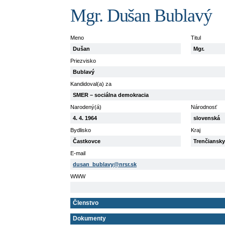
Mgr. Dušan Bublavý
Meno
Titul
Dušan
Mgr.
Priezvisko
Bublavý
Kandidoval(a) za
SMER – sociálna demokracia
Narodený(á)
Národnosť
4. 4. 1964
slovenská
Bydlisko
Kraj
Častkovce
Trenčiansk
E-mail
dusan_bublavy@nrsr.sk
WWW
Členstvo
Dokumenty