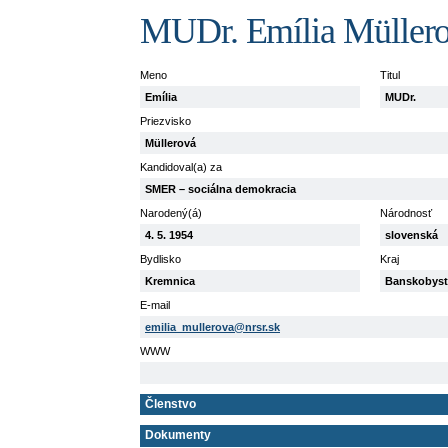
MUDr. Emília Müller
Meno
Titul
Emília
MUDr.
Priezvisko
Müllerová
Kandidoval(a) za
SMER – sociálna demokracia
Narodený(á)
Národnosť
4. 5. 1954
slovenská
Bydlisko
Kraj
Kremnica
Banskobyst
E-mail
emilia_mullerova@nrsr.sk
WWW
Členstvo
Dokumenty