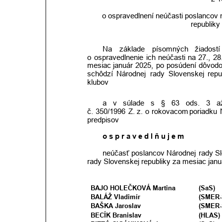
o ospravedlnení neúčasti poslancov n
republiky
Na
základe
písomných
žiadostí
o
ospravedlnenie
ich
neúčasti
na
27.,
28
mesiac
január
2025,
po
posúdení
dôvod
schôdzí
Národnej
rady
Slovenskej
repu
klubov 
a
v
súlade
s
§
63
ods.
3
a
č.
350/1996
Z.
z.
o
rokovacom
poriadku
predpisov
o s p r a v e d l ň u j e m
neúčasť
poslancov
Národnej
rady
S
rady Slovenskej republiky za mesiac janu
BAJO HOLEČKOVÁ Martina
(SaS) 
BALÁŽ Vladimír
(SMER-
BAŠKA Jaroslav
(SMER-
BECÍK Branislav
(HLAS) 