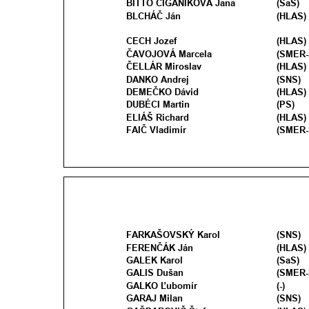
BITTÓ CIGÁNIKOVÁ Jana
(SaS)
BLCHÁČ Ján 
(HLAS)
CECH Jozef
(HLAS)
ČAVOJOVÁ Marcela
(SMER-
ČELLÁR Miroslav
(HLAS)
DANKO Andrej 
(SNS) 
DEMEČKO Dávid
(HLAS)
DUBÉCI Martin
(PS)
ELIÁŠ Richard 
(HLAS)
FAIČ Vladimír
(SMER-
FARKAŠOVSKÝ Karol
(SNS) 
FERENČÁK Ján
(HLAS)
GALEK Karol
(SaS) 
GALIS Dušan
(SMER-
GALKO Ľubomír
(-)
GARAJ Milan
(SNS) 