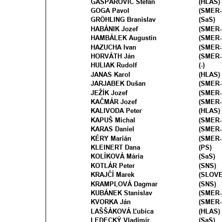
GAŠPAROVIČ Štefan
(HLAS) 
GOGA Pavol
(SMER-
GRӦHLING Branislav
(SaS) 
HABÁNIK Jozef 
(SMER-
HAMBÁLEK Augustín
(SMER-
HAZUCHA Ivan
(SMER-
HORVÁTH Ján
(SMER-
HULIAK Rudolf 
(-)
JANAS Karol
(HLAS)
JARJABEK Dušan
(SMER-
JEŽÍK Jozef
(SMER-
KAČMÁR Jozef
(SMER-
KALIVODA Peter
(HLAS)
KAPUŠ Michal 
(SMER-
KARAS Daniel 
(SMER-
KÉRY Marián 
(SMER-
KLEINERT Dana 
(PS)
KOLÍKOVÁ Mária
(SaS) 
KOTLÁR Peter
(SNS)
KRAJČÍ Marek
(SLOV
KRAMPLOVÁ Dagmar
(SNS)
KUBÁNEK Stanislav 
(SMER-
KVORKA Ján
(SMER-
LAŠŠÁKOVÁ Ľubica 
(HLAS) 
LEDECKÝ Vladimír
(SaS) 