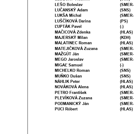
LEŠO Boleslav 
(SMER-
LUČANSKÝ Adam
(SNS) 
LUKŠA Michal 
(SMER-
LUŠČÍKOVÁ Darina
(PS) 
ĽUPTÁK Pavel
(-) 
MAČICOVÁ Zdenka
(HLAS) 
MAJERSKÝ Milan
(KDH)  
MALATINEC Roman
(HLAS)
MATEJIČKOVÁ Zuzana 
(SMER-
MAŽGÚT Ján
(SMER-
MEGO Jaroslav
(SMER-
MIGAĽ Samuel
(-) 
MICHELKO Roman 
(SNS)
MUŇKO Dušan 
(SNS)
NÁHLIK Peter
(HLAS)
NOVÁKOVÁ Alena 
(HLAS)
PETRO František 
(SMER-
PLEVÍKOVÁ Zuzana 
(SMER-
PODMANICKÝ Ján 
(SMER-
PUCI Róbert
(HLAS)