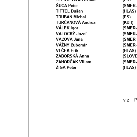
ŠUCA Peter
(SMER-
TITTEL Dušan
(HLAS)
TRUBAN Michal
(PS)
TURČANOVÁ Andrea  
(KDH)   
VÁLEK Igor
(SMER-
VALOCKÝ Jozef
(SMER-
VAĽOVÁ Jana
(SMER-
VÁŽNY Ľubomír 
(SMER-
VLČEK Erik
(HLAS)
ZÁBORSKÁ Anna
(SLOVE
ZAHORČÁK Viliam
(SMER-
ŽIGA Peter
(HLAS) 
v z.   P