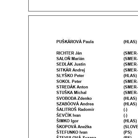
PUŠKÁROVÁ Paula
(HLAS)
RICHTER Ján
(SMER-
SALOŇ Marián
(SMER-
SEDLÁK Justín 
(SMER-
SITKÁR Andrej
(SMER-
SLYŠKO Peter
(HLAS)
SOKOL Peter 
(SMER-
STREDÁK Anton
(SMER-
STUŠKA Michal
(SMER-
SVOBODA Zdenko 
(HLAS)
SZABÓOVÁ Andrea
(HLAS)
ŠALITROŠ Radomír 
(-)
ŠEVČÍK Ivan 
(-)
ŠIMKO Igor
(HLAS) 
ŠKOPOVÁ Anežka
(SLOVE
ŠTEFUNKO Ivan
(PS) 
ŠTEVULOVÁ Zuzana
(PS) 