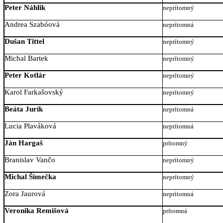
Peter Náhlik
neprítomný
Andrea Szabóová
neprítomná
Dušan Tittel
neprítomný
Michal Bartek
neprítomný
Peter Kotlár
neprítomný
Karol Farkašovský
neprítomný
Beáta Jurík
neprítomná
Lucia Plaváková
neprítomná
Ján Hargaš
prítomný
Branislav Vančo
neprítomný
Michal Šimečka
neprítomný
Zora Jaurová
neprítomná
Veronika Remišová
prítomná