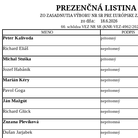
PREZENČNÁ LISTINA
ZO ZASADNUTIA VÝBORU NR SR PRE EURÓPSKE Z
zo dňa:
18.6.2026
66. schôdza VEZ NR SR (KNR-VEZ-4962/202
MENO
PODPIS
Peter Kalivoda
prítomný
Richard Eliáš
neprítomný
Michal Stuška
prítomný
Jozef Habánik
neprítomný
Marián Kéry
neprítomný
Pavol Goga
neprítomný
Ján Mažgút
neprítomný
Richard Glück
neprítomný
Zuzana Plevíková
neprítomná
Dušan Jarjabek
neprítomný