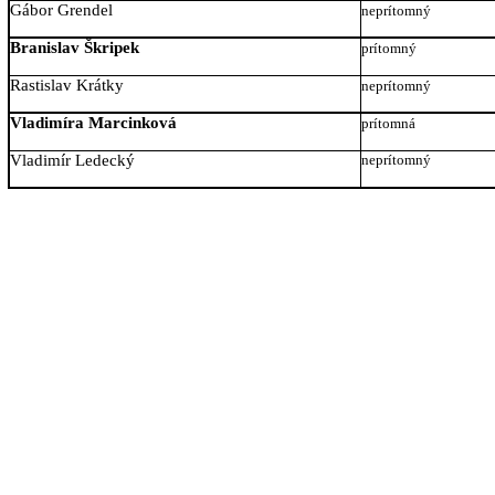
Gábor Grendel
neprítomný
Branislav Škripek
prítomný
Rastislav Krátky
neprítomný
Vladimíra Marcinková
prítomná
Vladimír Ledecký
neprítomný