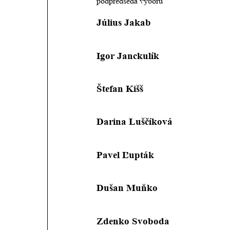
podpredseda výboru
Július Jakab
Igor Janckulík
Štefan Kišš                                  
Darina Luščíková                       
Pavel Ľupták
Dušan Muňko
Zdenko Svoboda                        