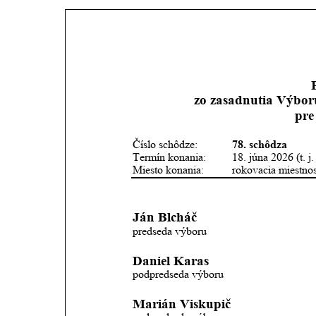
zo zasadnutia Výbor
pre
Číslo schôdze: 
78. schôdza
Termín konania:  
18. júna 2026 (t. j.
Miesto konania:  
rokovacia miestnos
Ján Blcháč
predseda výboru
Daniel Karas
podpredseda výboru
Marián Viskupič