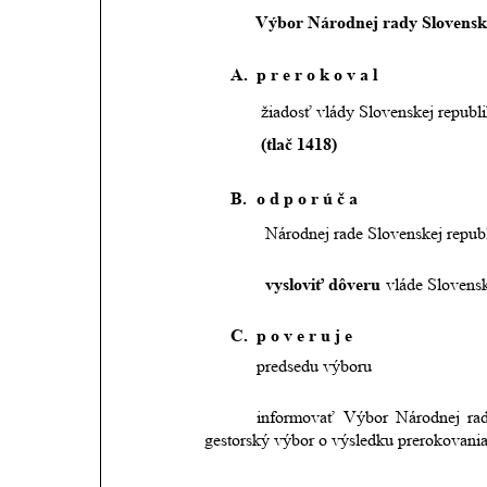
Výbor Národnej rady Slovenske
A.
p r e r o k o v a l 
             žiadosť vlády Slovenskej repu
(tlač 1418) 
B.
o d p o r ú č a
              Národnej rade Slovenskej repub
vysloviť dôveru
 vláde Slovensk
C.
p o v e r u j e 
predsedu výboru
            informovať
Výbor
Národnej
ra
gestorský výbor o výsledku prerokovania 