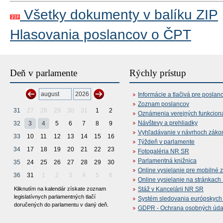
Všetky dokumenty v balíku ZIP
Hlasovania poslancov o ČPT
Deň v parlamente
Rýchly prístup
Informácie a tlačivá pre poslan
Zoznam poslancov
31
27
28
29
30
31
1
2
Oznámenia verejných funkcion
Návštevy a prehliadky
32
3
4
5
6
7
8
9
Vyhľadávanie v návrhoch záko
33
10
11
12
13
14
15
16
Týždeň v parlamente
34
17
18
19
20
21
22
23
Fotogaléria NR SR
Parlamentná knižnica
35
24
25
26
27
28
29
30
Online vysielanie pre mobilné 
36
31
1
2
3
4
5
6
Online vysielanie na stránkac
Kliknutím na kalendár získate zoznam
Stáž v Kancelárii NR SR
legislatívnych parlamentných tlačí
Systém sledovania európskych z
doručených do parlamentu v daný deň.
GDPR - Ochrana osobných údajo