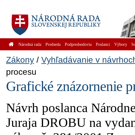
Národná rada
Predseda
Podpredsedovia
Poslanci
Výbory
S
Zákony
Vyhľadávanie v návrhoc
procesu
Grafické znázornenie p
Návrh poslanca Národnej
Juraja DROBU na vydani