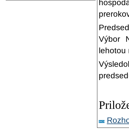
hospod
prerokov
Predsed
Výbor N
lehotou 
Výsledo
predse
Prilo
Rozho