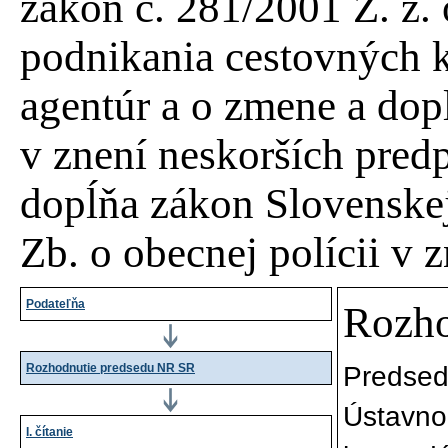
zákon č. 281/2001 Z. z.
podnikania cestovných k
agentúr a o zmene a do
v znení neskorších pred
dopĺňa zákon Slovenskej
Zb. o obecnej polícii v 
Podateľňa
Rozho
Rozhodnutie predsedu NR SR
Preds
Ústavno
I. čítanie