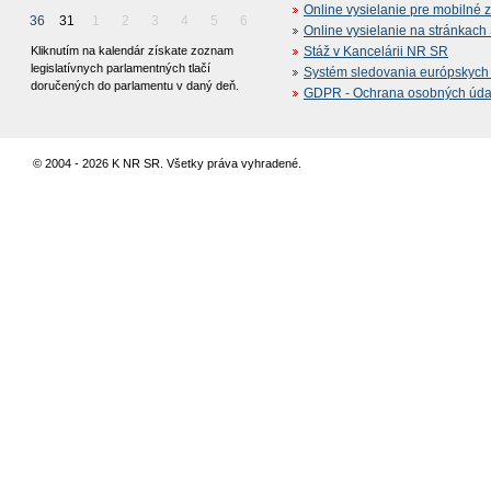
Online vysielanie pre mobilné 
36
31
1
2
3
4
5
6
Online vysielanie na stránkac
Kliknutím na kalendár získate zoznam
Stáž v Kancelárii NR SR
legislatívnych parlamentných tlačí
Systém sledovania európskych z
doručených do parlamentu v daný deň.
GDPR - Ochrana osobných údajo
© 2004 - 2026 K NR SR. Všetky práva vyhradené.