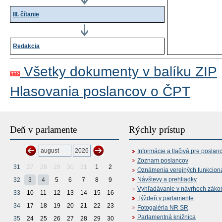
III. čítanie
Redakcia
Všetky dokumenty v balíku ZIP
Hlasovania poslancov o ČPT
Deň v parlamente
Rýchly prístup
Informácie a tlačivá pre poslan
Zoznam poslancov
31
27
28
29
30
31
1
2
Oznámenia verejných funkcion
Návštevy a prehliadky
32
3
4
5
6
7
8
9
Vyhľadávanie v návrhoch záko
33
10
11
12
13
14
15
16
Týždeň v parlamente
34
17
18
19
20
21
22
23
Fotogaléria NR SR
Parlamentná knižnica
35
24
25
26
27
28
29
30