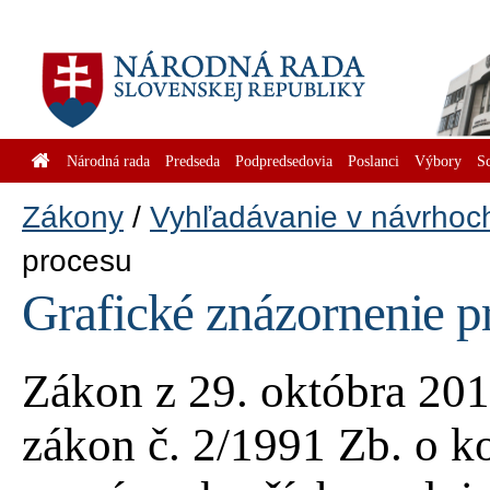
Národná rada
Predseda
Podpredsedovia
Poslanci
Výbory
S
Zákony
Vyhľadávanie v návrhoc
procesu
Grafické znázornenie p
Zákon z 29. októbra 201
zákon č. 2/1991 Zb. o k