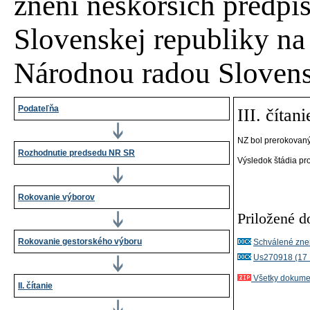
znení neskorších predpi
Slovenskej republiky na
Národnou radou Slovens
Podateľňa
III. čítani
NZ bol prerokovaný
Rozhodnutie predsedu NR SR
Výsledok štádia pr
Rokovanie výborov
Priložené 
Rokovanie gestorského výboru
Schválené zne
Us270918 (17
Všetky dokumen
II. čítanie